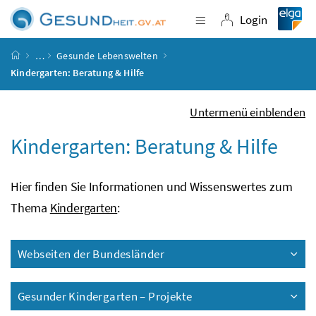
Accesskey
Accesskey
Accesskey
Accesskey
Zum Inhalt
Zum Hauptmenü
Zum Untermenü
Zur Suche
[4]
[1]
[3]
[2]
Login
Navigation einblende
Login
Startseite
…
Gesunde Lebenswelten
Kindergarten: Beratung & Hilfe
Untermenü einblenden
Kindergarten: Beratung & Hilfe
Hier finden Sie Informationen und Wissenswertes zum
Thema
Kindergarten
:
Webseiten der Bundesländer
Gesunder Kindergarten – Projekte