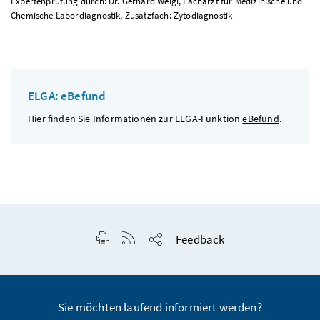
Expertenprüfung durch: Dr. Gerhard Weigl, Facharzt für Medizinische und
Chemische Labordiagnostik, Zusatzfach: Zytodiagnostik
ELGA: eBefund
Hier finden Sie Informationen zur ELGA-Funktion
eBefund
.
Seite drucken
RSS-Feed anzeigen
Feedback
Seite teilen
Sie möchten laufend informiert werden?