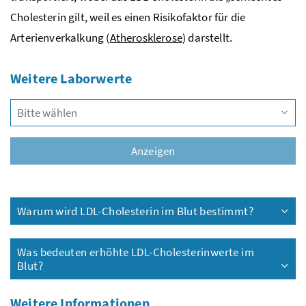
Cholesterin gilt, weil es einen Risikofaktor für die
Arterienverkalkung (
Atherosklerose
) darstellt.
Weitere Laborwerte
Vors
Anzeigen
Warum wird LDL-Cholesterin im Blut bestimmt?
Was bedeuten erhöhte LDL-Cholesterinwerte im
Blut?
Weitere Informationen