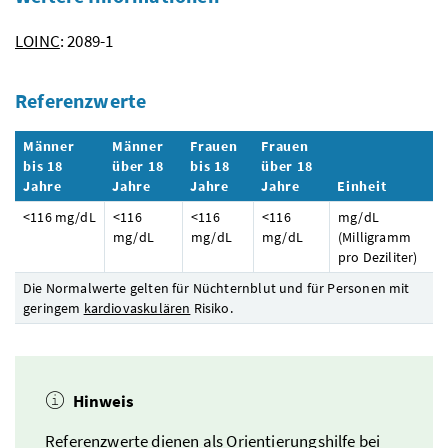
LOINC
: 2089-1
Referenzwerte
Männer
Männer
Frauen
Frauen
bis 18
über 18
bis 18
über 18
Jahre
Jahre
Jahre
Jahre
Einheit
<116
mg/dL
<116
<116
<116
mg/dL
mg/dL
mg/dL
mg/dL
(Milligramm
pro Deziliter)
Die Normalwerte gelten für Nüchternblut und für Personen mit
geringem
kardiovaskulären
Risiko.
Hinweis
Referenzwerte dienen als Orientierungshilfe bei