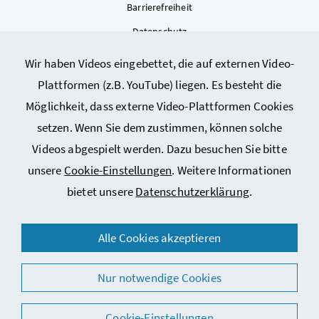
Barrierefreiheit
Datenschutz
Kontakt
Wir haben Videos eingebettet, die auf externen Video-
Sitemap
Plattformen (z.B. YouTube) liegen. Es besteht die
Cookie-Einstellungen
Möglichkeit, dass externe Video-Plattformen Cookies
setzen. Wenn Sie dem zustimmen, können solche
Videos abgespielt werden. Dazu besuchen Sie bitte
unsere
Cookie-Einstellungen
. Weitere Informationen
bietet unsere
Datenschutzerklärung
.
© 2026 Bundesministerium für Arbeit, Soziales, Gesundheit,
Alle Cookies akzeptieren
Pflege und Konsumentenschutz
Nur notwendige Cookies
Cookie-Einstellungen