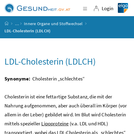
Accesskey
Accesskey
Accesskey
Accesskey
Zum Inhalt
Zum Hauptmenü
Zum Untermenü
Zur Suche
[4]
[1]
[3]
[2]
Login
Navigation einblende
Login
Startseite
…
Innere Organe und Stoffwechsel
LDL-Cholesterin (LDLCH)
LDL-Cholesterin (LDLCH)
Synonyme:
Cholesterin „schlechtes“
Cholesterin ist eine fettartige Substanz, die mit der
Nahrung aufgenommen, aber auch überall im Körper (vor
allem in der Leber) gebildet wird. Im Blut wird Cholesterin
mittels spezieller
Lipoproteine
(
v.a.
LDL und HDL)
transportiert, wobei das LDL-Cholesterin als „schlechtes“