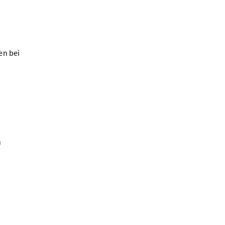
en bei
n