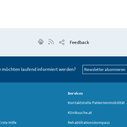
Seite drucken
RSS-Feed anzeigen
Feedback
Seite teilen
e möchten laufend informiert werden?
Newsletter abonnieren
s
Services
Kontaktstelle Patientenmobilität
Kliniksuche.at
Erste Hilfe
Rehabilitationskompass