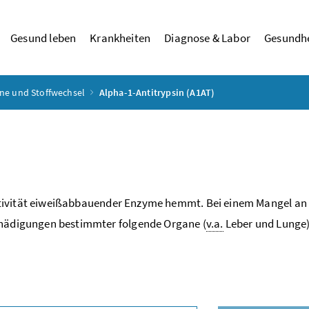
Gesund leben
Krankheiten
Diagnose & Labor
Gesundhe
ne und Stoffwechsel
Alpha-1-Antitrypsin (A1AT)
e Aktivität eiweißabbauender Enzyme hemmt. Bei einem Mangel an
chädigungen bestimmter folgende Organe (
v.a.
Leber und Lunge