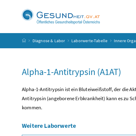
Accesskey
Accesskey
Accesskey
Accesskey
Zum Inhalt
Zum Hauptmenü
Zum Untermenü
Zur Suche
[4]
[1]
[3]
[2]
Startseite
Diagnose & Labor
Laborwerte-Tabelle
Innere Orga
Alpha-1-Antitrypsin (A1AT)
Alpha-1-Antitrypsin ist ein Bluteiweißstoff, der di
Antitrypsin (angeborene Erbkrankheit) kann es zu S
kommen.
Weitere Laborwerte