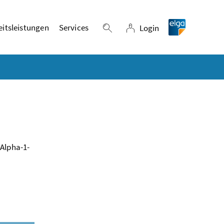
itsleistungen
Services
Login
Suche einblenden
Login
 Alpha-1-
)