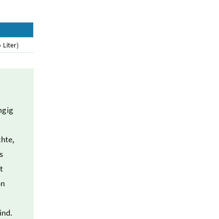
Liter)
ngig
hte,
s
t
on
ind.