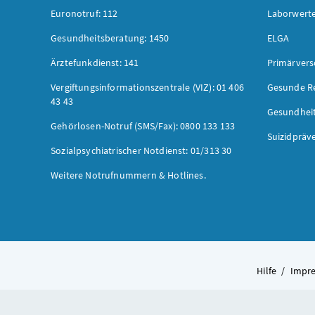
Euronotruf: 112
Laborwerte
Gesundheitsberatung: 1450
ELGA
Ärztefunkdienst: 141
Primärver
Vergiftungsinformationszentrale (VIZ): 01 406
Gesunde R
43 43
Gesundhei
Gehörlosen-Notruf (SMS/Fax): 0800 133 133
Suizidpräv
Sozialpsychiatrischer Notdienst: 01/313 30
Weitere Notrufnummern & Hotlines.
Hilfe
/
Impr