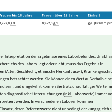
Frauen bis 18 Jahre
Frauen über 18 Jahre
Einheit
0,9–2,0
g/L
0,9–2,0
g/L
g/L (Gramm pro 
 der Interpretation der Ergebnisse eines Laborbefundes. Unabhä
zbereichs des Labors liegt oder nicht, muss das Ergebnis in
 (Alter, Geschlecht, ethnische Herkunft
usw.
), Krankengeschic
ngen betrachtet werden. Sie können einen Wert außerhalb eine
d sein, und umgekehrt können Sie trotz unauffälliger Werte mi
lten diagnostische Untersuchungen (
inkl.
Laborwerte) immer v
erpretiert werden. In verschiedenen Laboren kommen
insatz, deren Referenzwerte nicht unbedingt deckungsgleich s