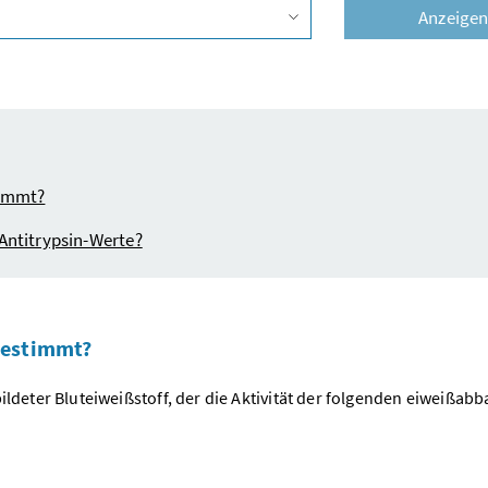
Anzeige
Vorschlagsliste öffnen
timmt?
Antitrypsin-Werte?
bestimmt?
bildeter Bluteiweißstoff, der die Aktivität der folgenden eiweißa