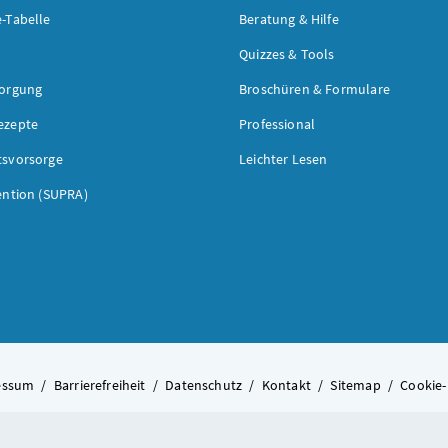
-Tabelle
Beratung & Hilfe
Quizzes & Tools
sorgung
Broschüren & Formulare
ezepte
Professional
tsvorsorge
Leichter Lesen
ention (SUPRA)
essum
/
Barrierefreiheit
/
Datenschutz
/
Kontakt
/
Sitemap
/
Cookie-