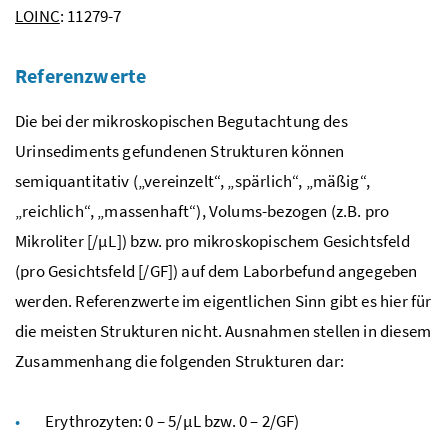
LOINC
: 11279-7
Referenzwerte
Die bei der mikroskopischen Begutachtung des
Urinsediments gefundenen Strukturen können
semiquantitativ („vereinzelt“, „spärlich“, „mäßig“,
„reichlich“, „massenhaft“), Volums-bezogen (
z.B.
pro
Mikroliter [/µL])
bzw.
pro mikroskopischem Gesichtsfeld
(pro Gesichtsfeld [/GF]) auf dem Laborbefund angegeben
werden. Referenzwerte im eigentlichen Sinn gibt es hier für
die meisten Strukturen nicht. Ausnahmen stellen in diesem
Zusammenhang die folgenden Strukturen dar:
Erythrozyten: 0 – 5/
µL
bzw.
0 – 2/
GF
)