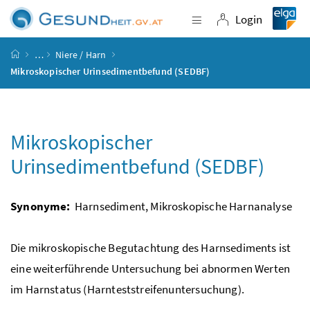
Accesskey
Accesskey
Accesskey
Accesskey
Zum Inhalt
Zum Hauptmenü
Zum Untermenü
Zur Suche
[4]
[1]
[3]
[2]
Login
Navigation einblende
Login
Startseite
…
Niere / Harn
Mikroskopischer Urinsedimentbefund (SEDBF)
Mikroskopischer
Urinsedimentbefund (SEDBF)
Synonyme:
Harnsediment, Mikroskopische Harnanalyse
Die mikroskopische Begutachtung des Harnsediments ist
eine weiterführende Untersuchung bei abnormen Werten
im Harnstatus (Harnteststreifenuntersuchung).