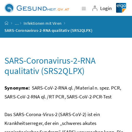
Accesskey
Accesskey
Accesskey
Accesskey
Zum Inhalt
Zum Hauptmenü
Zum Untermenü
Zur Suche
[4]
[1]
[3]
[2]
Login
Navigation einblende
Login
Startseite
…
Infektionen mit Viren
SARS-Coronavirus-2-RNA qualitativ (SRS2QLPX)
SARS-Coronavirus-2-RNA
qualitativ (SRS2QLPX)
Synonyme:
SARS-CoV-2-RNA ql. /Material n. spez. PCR,
SARS-CoV-2-RNA ql. /RT PCR, SARS-CoV-2-PCR-Test
Das SARS-Corona-Virus-2 (SARS-CoV-2) ist ein
Krankheitserreger, der ein „schweres akutes
respiratorisches Syndrom“ (SARS) verursachen kann. Die