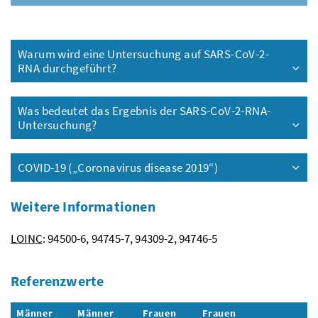
Warum wird eine Untersuchung auf SARS-CoV-2-
RNA durchgeführt?
Was bedeutet das Ergebnis der SARS-CoV-2-RNA-
Untersuchung?
COVID-19 („Coronavirus disease 2019“)
Weitere Informationen
LOINC
: 94500-6, 94745-7, 94309-2, 94746-5
Referenzwerte
Männer
Männer
Frauen
Frauen