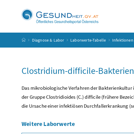
Accesskey
Accesskey
Accesskey
Accesskey
Zum Inhalt
Zum Hauptmenü
Zum Untermenü
Zur Suche
[4]
[1]
[3]
[2]
Startseite
Diagnose & Labor
Laborwerte-Tabelle
Infektionen
Clostridium-difficile-Bakterie
Das mikrobiologische Verfahren der Bakterienkultur 
der Gruppe Clostridioides (C.) difficile (frühere Beze
die Ursache einer infektiösen Durchfallerkrankung (so
Weitere Laborwerte