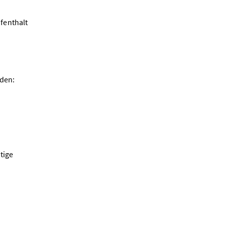
fenthalt
rden:
tige