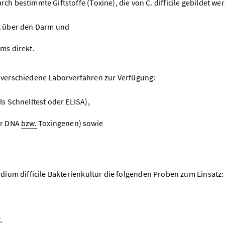
 bestimmte Giftstoffe (Toxine), die von C. difficile gebildet we
st über den Darm und
rms direkt.
en verschiedene Laborverfahren zur Verfügung:
ls Schnelltest oder ELISA),
ler DNA
bzw.
Toxingenen) sowie
ium difficile Bakterienkultur die folgenden Proben zum Einsatz:
.