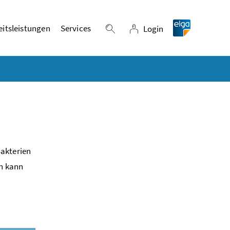
itsleistungen
Services
Login
Suche einblenden
Login
Bakterien
en kann