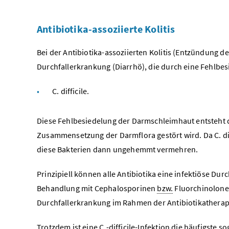
Antibiotika-assoziierte Kolitis
Bei der Antibiotika-assoziierten Kolitis (Entzündung d
Durchfallerkrankung (Diarrhö), die durch eine Fehlbe
C. difficile.
Diese Fehlbesiedelung der Darmschleimhaut entsteht d
Zusammensetzung der Darmflora gestört wird. Da C. diff
diese Bakterien dann ungehemmt vermehren.
Prinzipiell können alle Antibiotika eine infektiöse Du
Behandlung mit Cephalosporinen
bzw.
Fluorchinolonen
Durchfallerkrankung im Rahmen der Antibiotikatherapie
Trotzdem ist eine C.-difficile-Infektion die häufigste 