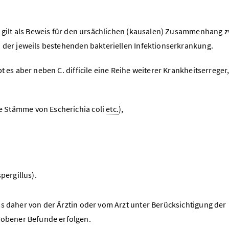
ur gilt als Beweis für den ursächlichen (kausalen) Zusammenhang 
d der jeweils bestehenden bakteriellen Infektionserkrankung.
t es aber neben C. difficile eine Reihe weiterer Krankheitserreger,
e Stämme von Escherichia coli
etc.
),
pergillus).
ss daher von der Ärztin oder vom Arzt unter Berücksichtigung der
obener Befunde erfolgen.