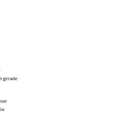
e
ch gerade
iner
die