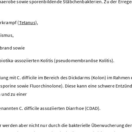
, anaerobe sowie sporenbildende Stäbchenbakterien. Zu der Erreg
rrkrampf (
Tetanus
),
lismus,
sbrand sowie
ibiotika-assoziierten Kolitis (pseudomembranöse Kolitis).
ng mit C. difficile im Bereich des Dickdarms (Kolon) im Rahmen 
osporine sowie Fluorchinolone). Diese kann eine schwere Entzün
 und zu einer
nannten C. difficile assoziierten Diarrhoe (CDAD).
per werden aber nicht nur durch die bakterielle Überwucherung der