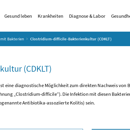
Gesund leben
Krankheiten
Diagnose & Labor
Gesundhe
 mit Bakterien
Clostridium-difficile-Bakterienkultur (CDKLT)
nkultur (CDKLT)
ist eine diagnostische Möglichkeit zum direkten Nachweis von 
ichnung „Clostridium-difficile“). Die Infektion mit diesen Bakteri
genannte Antibiotika-assoziierte Kolitis) sein.