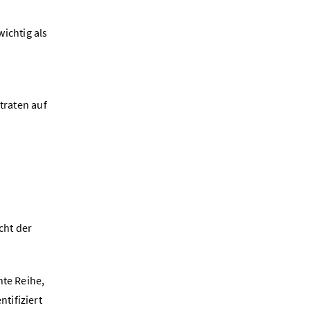
wichtig als
traten auf
cht der
te Reihe,
tifiziert