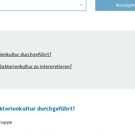
Anzeige
Vorschlagsliste öffnen
rienkultur durchgeführt?
-Bakterienkultur zu interpretieren?
akterienkultur durchgeführt?
gruppe