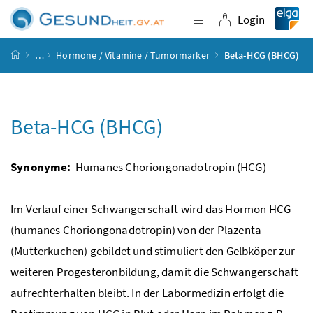
Accesskey
Accesskey
Accesskey
Accesskey
Zum Inhalt
Zum Hauptmenü
Zum Untermenü
Zur Suche
[4]
[1]
[3]
[2]
Login
Navigation einblende
Login
Startseite
…
Hormone / Vitamine / Tumormarker
Beta-HCG (BHCG)
Beta-HCG (BHCG)
Synonyme:
Humanes Choriongonadotropin (HCG)
Im Verlauf einer Schwangerschaft wird das Hormon HCG
(humanes Choriongonadotropin) von der Plazenta
(Mutterkuchen) gebildet und stimuliert den Gelbköper zur
weiteren Progesteronbildung, damit die Schwangerschaft
aufrechterhalten bleibt. In der Labormedizin erfolgt die