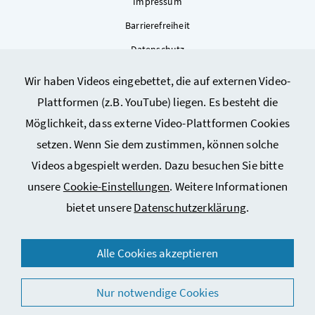
Impressum
Barrierefreiheit
Datenschutz
Kontakt
Wir haben Videos eingebettet, die auf externen Video-
Sitemap
Plattformen (z.B. YouTube) liegen. Es besteht die
Cookie-Einstellungen
Möglichkeit, dass externe Video-Plattformen Cookies
setzen. Wenn Sie dem zustimmen, können solche
Videos abgespielt werden. Dazu besuchen Sie bitte
unsere
Cookie-Einstellungen
. Weitere Informationen
bietet unsere
Datenschutzerklärung
.
© 2026 Bundesministerium für Arbeit, Soziales, Gesundheit,
Alle Cookies akzeptieren
Pflege und Konsumentenschutz
Nur notwendige Cookies