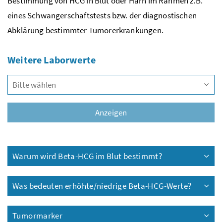
Bestimmung von HCG in Blut oder Harn im Rahmen
z.B.
eines Schwangerschaftstests
bzw.
der diagnostischen
Abklärung bestimmter Tumorerkrankungen.
Weitere Laborwerte
Vors
Anzeigen
Warum wird Beta-HCG im Blut bestimmt?
Was bedeuten erhöhte/niedrige Beta-HCG-Werte?
Tumormarker