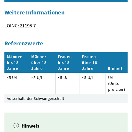
Weitere Informationen
LOINC
: 21198-7
Referenzwerte
Männer
Männer
Frauen
Frauen
bis 18
über 18
bis 18
über 18
Jahre
Jahre
Jahre
Jahre
Einheit
<5
U/L
<5
U/L
<5
U/L
<5
U/L
U/L
(Units
pro Liter)
Außerhalb der Schwangerschaft
Hinweis