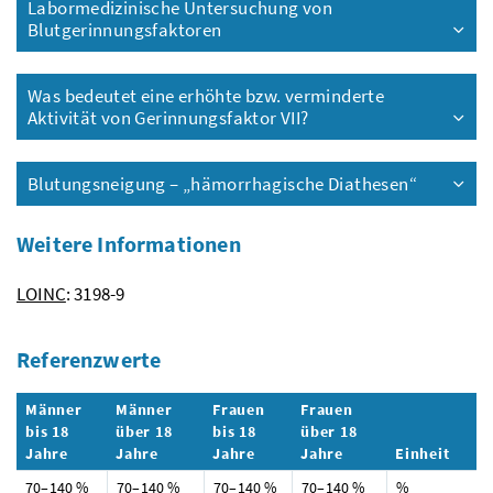
Labormedizinische Untersuchung von
Blutgerinnungsfaktoren
Was bedeutet eine erhöhte
bzw.
verminderte
Aktivität von Gerinnungsfaktor VII?
Blutungsneigung – „hämorrhagische Diathesen“
Weitere Informationen
LOINC
: 3198-9
Referenzwerte
Männer
Männer
Frauen
Frauen
bis 18
über 18
bis 18
über 18
Jahre
Jahre
Jahre
Jahre
Einheit
70–140
%
70–140
%
70–140
%
70–140
%
%