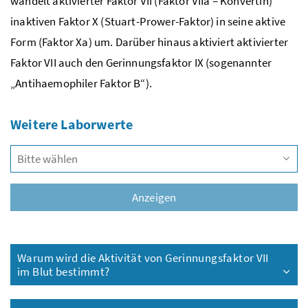
wandelt aktivierter Faktor VII (Faktor VIIa – Konvertin)
inaktiven Faktor X (Stuart-Prower-Faktor) in seine aktive
Form (Faktor Xa) um. Darüber hinaus aktiviert aktivierter
Faktor VII auch den Gerinnungsfaktor IX (sogenannter
„Antihaemophiler Faktor B“).
Weitere Laborwerte
Vors
Anzeigen
Warum wird die Aktivität von Gerinnungsfaktor VII
im Blut bestimmt?