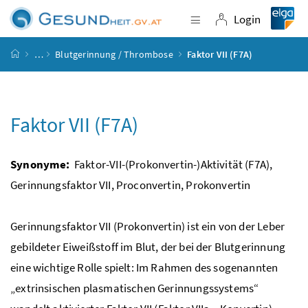
Accesskey
Accesskey
Accesskey
Accesskey
Zum Inhalt
Zum Hauptmenü
Zum Untermenü
Zur Suche
[4]
[1]
[3]
[2]
Login
Navigation einblende
Login
Startseite
…
Blutgerinnung / Thrombose
Faktor VII (F7A)
Faktor VII (F7A)
Synonyme:
Faktor-VII-(Prokonvertin-)Aktivität (F7A),
Gerinnungsfaktor VII, Proconvertin, Prokonvertin
Gerinnungsfaktor VII (Prokonvertin) ist ein von der Leber
gebildeter Eiweißstoff im Blut, der bei der Blutgerinnung
eine wichtige Rolle spielt: Im Rahmen des sogenannten
„extrinsischen plasmatischen Gerinnungssystems“