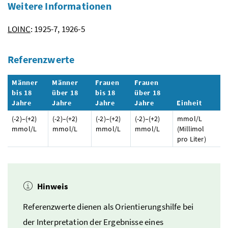
Weitere Informationen
LOINC
: 1925-7, 1926-5
Referenzwerte
Männer
Männer
Frauen
Frauen
bis 18
über 18
bis 18
über 18
Jahre
Jahre
Jahre
Jahre
Einheit
(-2)–(+2)
(-2)–(+2)
(-2)–(+2)
(-2)–(+2)
mmol/L
mmol/L
mmol/L
mmol/L
mmol/L
(Millimol
pro Liter)
Hinweis
Referenzwerte dienen als Orientierungshilfe bei
der Interpretation der Ergebnisse eines