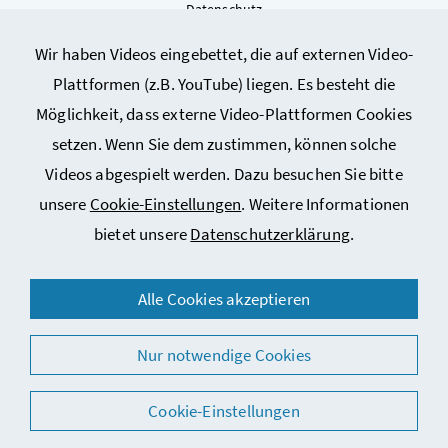
Datenschutz
Kontakt
Wir haben Videos eingebettet, die auf externen Video-
Sitemap
Plattformen (z.B. YouTube) liegen. Es besteht die
Cookie-Einstellungen
Möglichkeit, dass externe Video-Plattformen Cookies
setzen. Wenn Sie dem zustimmen, können solche
Videos abgespielt werden. Dazu besuchen Sie bitte
unsere
Cookie-Einstellungen
. Weitere Informationen
bietet unsere
Datenschutzerklärung
.
© 2026 Bundesministerium für Arbeit, Soziales, Gesundheit,
Alle Cookies akzeptieren
Pflege und Konsumentenschutz
Nur notwendige Cookies
Cookie-Einstellungen