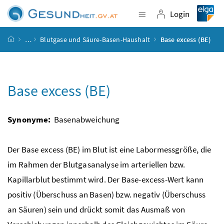
Accesskey
Accesskey
Accesskey
Accesskey
Zum Inhalt
Zum Hauptmenü
Zum Untermenü
Zur Suche
[4]
[1]
[3]
[2]
Login
Navigation einblende
Login
Startseite
…
Blutgase und Säure-Basen-Haushalt
Base excess (BE)
Base excess (BE)
Synonyme:
Basenabweichung
Der
Base excess
(BE) im Blut ist eine Labormessgröße, die
im Rahmen der Blutgasanalyse im arteriellen
bzw.
Kapillarblut bestimmt wird. Der
Base-excess
-Wert kann
positiv (Überschuss an Basen)
bzw.
negativ (Überschuss
an Säuren) sein und drückt somit das Ausmaß von