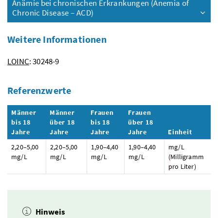
Anämie bei chronischen Erkrankungen (Anemia of
Chronic Disease – ACD)
Weitere Informationen
LOINC
: 30248-9
Referenzwerte
Männer
Männer
Frauen
Frauen
bis 18
über 18
bis 18
über 18
Jahre
Jahre
Jahre
Jahre
Einheit
2,20–5,00
2,20–5,00
1,90–4,40
1,90–4,40
mg/L
mg/L
mg/L
mg/L
mg/L
(Milligramm
pro Liter)
Hinweis