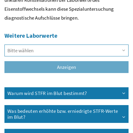
Eisenstoffwechsels kann diese Spezialuntersuchung
diagnostische Aufschlüsse bringen.
Weitere Laborwerte
Vors
Anzeigen
Warum wird STFR im Blut bestimmt?
Was bedeuten erhöhte
bzw.
erniedrigte STFR-Werte
im Blut?