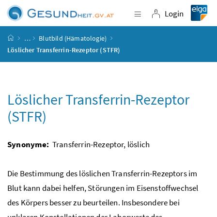
Accesskey
Accesskey
Accesskey
Accesskey
Zum Inhalt
Zum Hauptmenü
Zum Untermenü
Zur Suche
[4]
[1]
[3]
[2]
Login
Navigation einblende
Login
Startseite
…
Blutbild (Hämatologie)
Löslicher Transferrin-Rezeptor (STFR)
Löslicher Transferrin-Rezeptor
(STFR)
Synonyme:
Transferrin-Rezeptor, löslich
Die Bestimmung des löslichen Transferrin-Rezeptors im
Blut kann dabei helfen, Störungen im Eisenstoffwechsel
des Körpers besser zu beurteilen. Insbesondere bei
unklaren Konstellationen der Laborwerte des