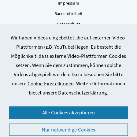
Impressum
Barrierefreiheit
Datenschutz
Kontakt
Wir haben Videos eingebettet, die auf externen Video-
Sitemap
Plattformen (z.B. YouTube) liegen. Es besteht die
Cookie-Einstellungen
Möglichkeit, dass externe Video-Plattformen Cookies
setzen. Wenn Sie dem zustimmen, können solche
Videos abgespielt werden. Dazu besuchen Sie bitte
unsere
Cookie-Einstellungen
. Weitere Informationen
bietet unsere
Datenschutzerklärung
.
© 2026 Bundesministerium für Arbeit, Soziales, Gesundheit,
Alle Cookies akzeptieren
Pflege und Konsumentenschutz
Nur notwendige Cookies