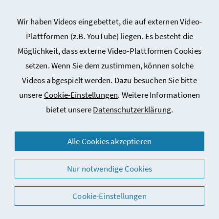
Kontakt
Wir haben Videos eingebettet, die auf externen Video-
Sitemap
Plattformen (z.B. YouTube) liegen. Es besteht die
Cookie-Einstellungen
Möglichkeit, dass externe Video-Plattformen Cookies
setzen. Wenn Sie dem zustimmen, können solche
Videos abgespielt werden. Dazu besuchen Sie bitte
unsere
Cookie-Einstellungen
. Weitere Informationen
bietet unsere
Datenschutzerklärung
.
© 2026 Bundesministerium für Arbeit, Soziales, Gesundheit,
Alle Cookies akzeptieren
Pflege und Konsumentenschutz
Nur notwendige Cookies
Cookie-Einstellungen