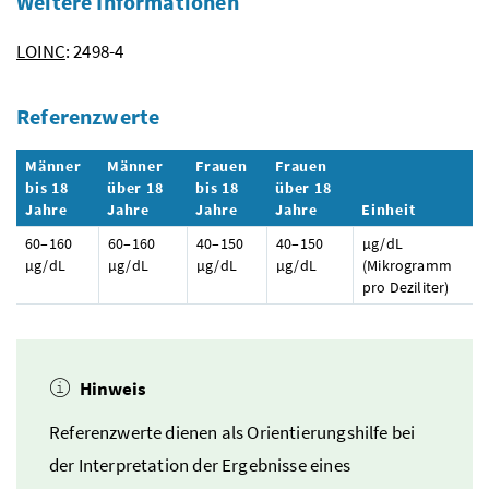
Weitere Informationen
LOINC
: 2498-4
Referenzwerte
Männer
Männer
Frauen
Frauen
bis 18
über 18
bis 18
über 18
Jahre
Jahre
Jahre
Jahre
Einheit
60–160
60–160
40–150
40–150
µg/dL
µg/dL
µg/dL
µg/dL
µg/dL
(Mikrogramm
pro Deziliter)
Hinweis
Referenzwerte dienen als Orientierungshilfe bei
der Interpretation der Ergebnisse eines