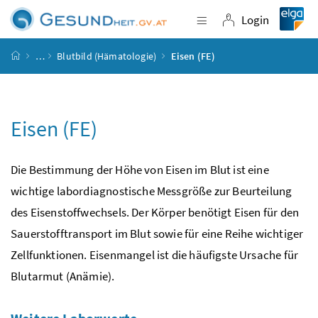
Accesskey
Accesskey
Accesskey
Accesskey
Zum Inhalt
Zum Hauptmenü
Zum Untermenü
Zur Suche
[4]
[1]
[3]
[2]
Login
Navigation einblende
Login
Startseite
…
Blutbild (Hämatologie)
Eisen (FE)
Eisen (FE)
Die Bestimmung der Höhe von Eisen im Blut ist eine
wichtige labordiagnostische Messgröße zur Beurteilung
des Eisenstoffwechsels. Der Körper benötigt Eisen für den
Sauerstofftransport im Blut sowie für eine Reihe wichtiger
Zellfunktionen. Eisenmangel ist die häufigste Ursache für
Blutarmut (Anämie).