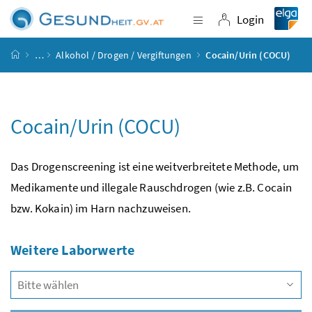
Accesskey
Accesskey
Accesskey
Accesskey
Zum Inhalt
Zum Hauptmenü
Zum Untermenü
Zur Suche
[4]
[1]
[3]
[2]
Login
Navigation einblende
Login
Startseite
…
Alkohol / Drogen / Vergiftungen
Cocain/Urin (COCU)
Cocain/Urin (COCU)
Das Drogen
screening
ist eine weitverbreitete Methode, um
Medikamente und illegale Rauschdrogen (wie
z.B.
Cocain
bzw.
Kokain) im Harn nachzuweisen.
Weitere Laborwerte
Vors