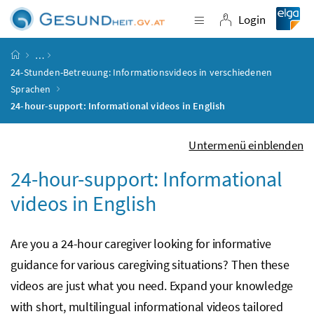
Accesskey
Accesskey
Accesskey
Accesskey
Zum Inhalt
Zum Hauptmenü
Zum Untermenü
Zur Suche
[4]
[1]
[3]
[2]
Login
Navigation einblende
Login
Startseite
…
24-Stunden-Betreuung: Informationsvideos in verschiedenen
Sprachen
24-hour-support: Informational videos in English
Untermenü einblenden
24-hour-support: Informational
videos in English
Are you a 24-hour caregiver looking for informative
guidance for various caregiving situations? Then these
videos are just what you need. Expand your knowledge
with short, multilingual informational videos tailored