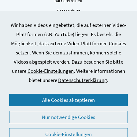
Barrierefreiheit
Datenschutz
Kontakt
Wir haben Videos eingebettet, die auf externen Video-
Sitemap
Plattformen (z.B. YouTube) liegen. Es besteht die
Cookie-Einstellungen
Möglichkeit, dass externe Video-Plattformen Cookies
setzen. Wenn Sie dem zustimmen, können solche
Videos abgespielt werden. Dazu besuchen Sie bitte
unsere
Cookie-Einstellungen
. Weitere Informationen
bietet unsere
Datenschutzerklärung
.
© 2026 Bundesministerium für Arbeit, Soziales, Gesundheit,
Alle Cookies akzeptieren
Pflege und Konsumentenschutz
Nur notwendige Cookies
Cookie-Einstellungen