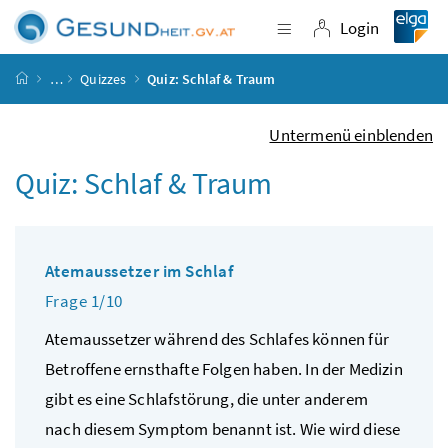
Accesskey
Accesskey
Accesskey
Accesskey
Zum Inhalt
Zum Hauptmenü
Zum Untermenü
Zur Suche
[4]
[1]
[3]
[2]
Login
Navigation einblende
Login
Startseite
…
Quizzes
Quiz: Schlaf & Traum
Untermenü einblenden
Quiz: Schlaf & Traum
Atemaussetzer im Schlaf
Frage
1/10
Atemaussetzer während des Schlafes können für
Betroffene ernsthafte Folgen haben. In der Medizin
gibt es eine Schlafstörung, die unter anderem
nach diesem Symptom benannt ist. Wie wird diese