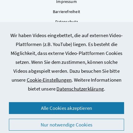
Impressum
Barrierefreiheit
Datenschutz
Kontakt
Wir haben Videos eingebettet, die auf externen Video-
Sitemap
Plattformen (z.B. YouTube) liegen. Es besteht die
Cookie-Einstellungen
Möglichkeit, dass externe Video-Plattformen Cookies
setzen. Wenn Sie dem zustimmen, können solche
Videos abgespielt werden. Dazu besuchen Sie bitte
unsere
Cookie-Einstellungen
. Weitere Informationen
bietet unsere
Datenschutzerklärung
.
© 2026 Bundesministerium für Arbeit, Soziales, Gesundheit,
Alle Cookies akzeptieren
Pflege und Konsumentenschutz
Nur notwendige Cookies