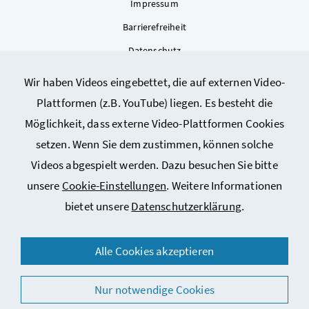
Impressum
Barrierefreiheit
Datenschutz
Kontakt
Wir haben Videos eingebettet, die auf externen Video-
Sitemap
Plattformen (z.B. YouTube) liegen. Es besteht die
Cookie-Einstellungen
Möglichkeit, dass externe Video-Plattformen Cookies
setzen. Wenn Sie dem zustimmen, können solche
Videos abgespielt werden. Dazu besuchen Sie bitte
unsere
Cookie-Einstellungen
. Weitere Informationen
bietet unsere
Datenschutzerklärung
.
© 2026 Bundesministerium für Arbeit, Soziales, Gesundheit,
Alle Cookies akzeptieren
Pflege und Konsumentenschutz
Nur notwendige Cookies