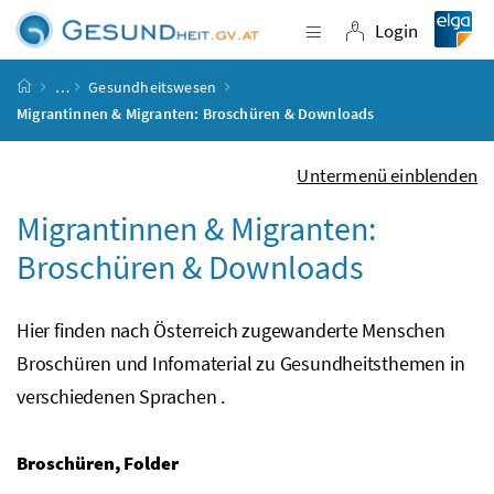
Accesskey
Accesskey
Accesskey
Accesskey
Zum Inhalt
Zum Hauptmenü
Zum Untermenü
Zur Suche
[4]
[1]
[3]
[2]
Login
Navigation einblende
Login
Startseite
…
Gesundheitswesen
Migrantinnen & Migranten: Broschüren & Downloads
Untermenü einblenden
Migrantinnen & Migranten:
Broschüren & Downloads
Hier finden nach Österreich zugewanderte Menschen
Broschüren und Infomaterial zu Gesundheitsthemen in
verschiedenen Sprachen .
Broschüren, Folder