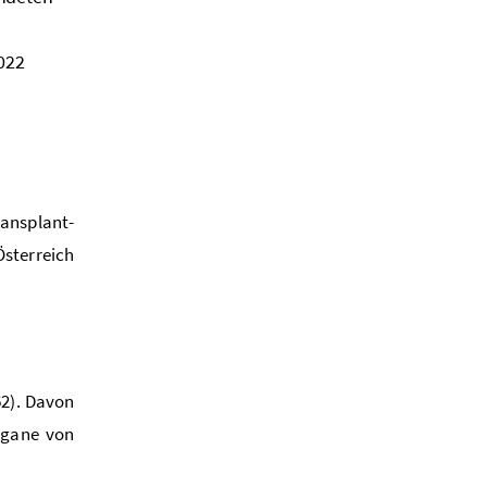
2022
ansplant-
sterreich
62). Davon
Organe von