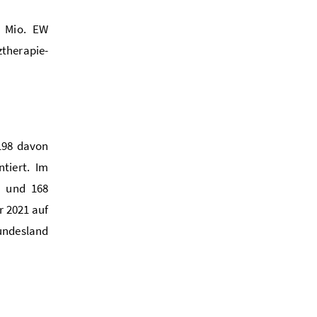
o Mio. EW
ztherapie-
198 davon
tiert. Im
e und 168
r 2021 auf
undesland