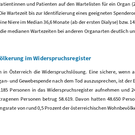
tientinnen und Patienten auf den Wartelisten für ein Organ (2
 Die Wartezeit bis zur Identifizierung eines geeigneten Spender
ne Niere im Median 36,6 Monate (ab der ersten Dialyse) bzw. 1
n die medianen Wartezeiten bei anderen Organarten deutlich u
völkerung im Widerspruchsregister
 in Österreich die Widerspruchslösung. Eine sichere, wenn a
 Organ- und Gewebespende nach dem Tod auszusprechen, ist der 
 3.185 Personen in das Widerspruchsregister aufnehmen und 2
etragenen Personen betrug 58.619. Davon hatten 48.650 Perso
gungsrate von rund 0,5 Prozent der österreichischen Wohnbevölk