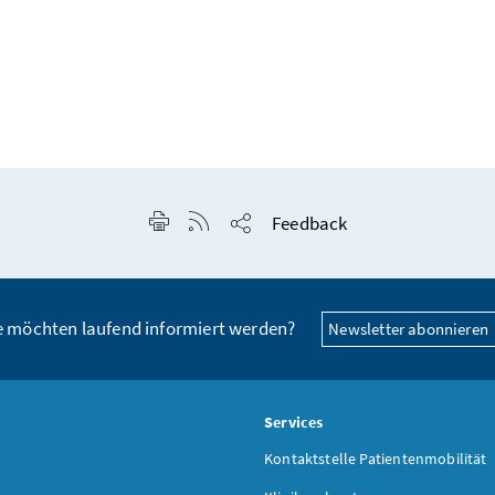
Seite drucken
RSS-Feed anzeigen
Feedback
Seite teilen
e möchten laufend informiert werden?
Newsletter abonnieren
s
Services
Kontaktstelle Patientenmobilität