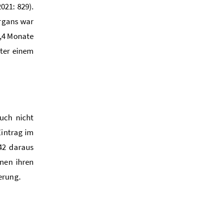
021: 829).
organs war
4,4 Monate
nter einem
uch nicht
Eintrag im
42 daraus
nen ihren
erung.