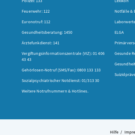
Polizei: 133
Lexikon
Feuerwehr: 122
Notfälle & 
Euronotruf: 112
Laborwerte
Gesundheitsberatung: 1450
ELGA
Ärztefunkdienst: 141
Primärver
Vergiftungsinformationszentrale (VIZ): 01 406
Gesunde R
43 43
Gesundhei
Gehörlosen-Notruf (SMS/Fax): 0800 133 133
Suizidpräv
Sozialpsychiatrischer Notdienst: 01/313 30
Weitere Notrufnummern & Hotlines.
Hilfe
/
Impr