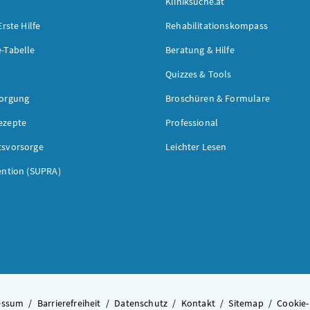
Kliniksuche.at
Erste Hilfe
Rehabilitationskompass
-Tabelle
Beratung & Hilfe
Quizzes & Tools
sorgung
Broschüren & Formulare
ezepte
Professional
tsvorsorge
Leichter Lesen
ention (SUPRA)
essum
/
Barrierefreiheit
/
Datenschutz
/
Kontakt
/
Sitemap
/
Cookie-