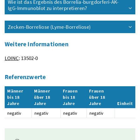
Wie ist das Ergebnis des Borrelia-burgdorferi-AK-
IgG-Immunoblot zu interpretieren?
Zecken-Borreliose (Lyme-Borreliose)
Weitere Informationen
LOINC
: 13502-0
Referenzwerte
Männer
Männer
Frauen
Frauen
bis 18
über 18
bis 18
über 18
Jahre
Jahre
Jahre
Jahre
Einheit
negativ
negativ
negativ
negativ