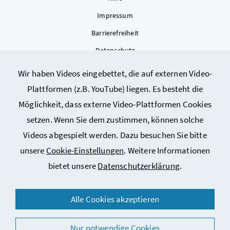
Impressum
Barrierefreiheit
Datenschutz
Kontakt
Wir haben Videos eingebettet, die auf externen Video-
Sitemap
Plattformen (z.B. YouTube) liegen. Es besteht die
Cookie-Einstellungen
Möglichkeit, dass externe Video-Plattformen Cookies
setzen. Wenn Sie dem zustimmen, können solche
Videos abgespielt werden. Dazu besuchen Sie bitte
unsere
Cookie-Einstellungen
. Weitere Informationen
bietet unsere
Datenschutzerklärung
.
© 2026 Bundesministerium für Arbeit, Soziales, Gesundheit,
Alle Cookies akzeptieren
Pflege und Konsumentenschutz
Nur notwendige Cookies