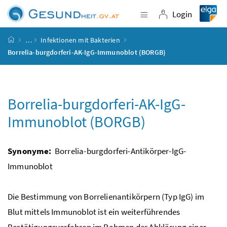
Accesskey
Accesskey
Accesskey
Accesskey
Zum Inhalt
Zum Hauptmenü
Zum Untermenü
Zur Suche
[4]
[1]
[3]
[2]
Login
Navigation einblende
Login
Startseite
…
Infektionen mit Bakterien
Borrelia-burgdorferi-AK-IgG-Immunoblot (BORGB)
Borrelia-burgdorferi-AK-IgG-
Immunoblot (BORGB)
Synonyme:
Borrelia-burgdorferi-Antikörper-IgG-
Immunoblot
Die Bestimmung von Borrelienantikörpern (Typ IgG) im
Blut mittels Immunoblot ist ein weiterführendes
Bestätigungsverfahren im Rahmen der Abklärung einer