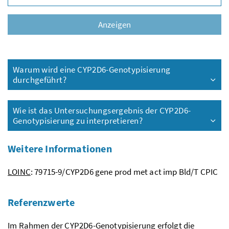
Vors
Anzeigen
Warum wird eine CYP2D6-Genotypisierung
durchgeführt?
Wie ist das Untersuchungsergebnis der CYP2D6-
Genotypisierung zu interpretieren?
Weitere Informationen
LOINC
: 79715-9/CYP2D6 gene prod met act imp Bld/T CPIC
Referenzwerte
Im Rahmen der CYP2D6-Genotypisierung erfolgt die