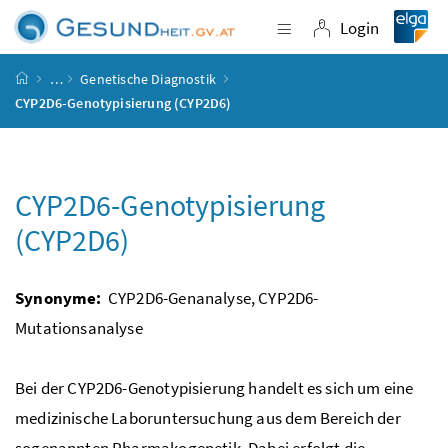
Accesskey
Accesskey
Accesskey
Accesskey
Zum Inhalt
Zum Hauptmenü
Zum Untermenü
Zur Suche
[4]
[1]
[3]
[2]
Login
Navigation einblende
Login
Startseite
…
Genetische Diagnostik
CYP2D6-Genotypisierung (CYP2D6)
CYP2D6-Genotypisierung
(CYP2D6)
Synonyme:
CYP2D6-Genanalyse, CYP2D6-
Mutationsanalyse
Bei der CYP2D6-Genotypisierung handelt es sich um eine
medizinische Laboruntersuchung aus dem Bereich der
sogenannten Pharmakogenetik. Dabei erfolgt die