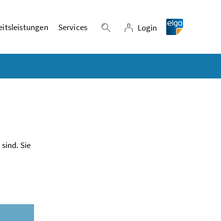
itsleistungen
Services
Login
Suche einblenden
Login
sind. Sie
n