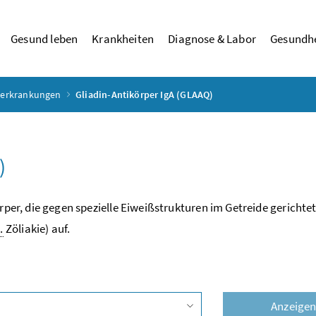
Gesund leben
Krankheiten
Diagnose & Labor
Gesundhe
erkrankungen
Gliadin-Antikörper IgA (GLAAQ)
)
rper, die gegen spezielle Eiweißstrukturen im Getreide gerichtet 
.
Zöliakie) auf.
Anzeige