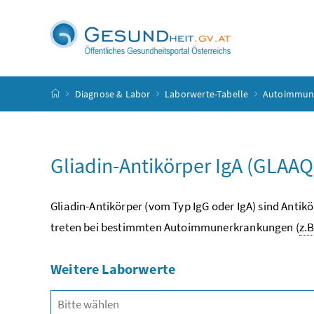
Accesskey
Accesskey
Accesskey
Accesskey
Zum Inhalt
Zum Hauptmenü
Zum Untermenü
Zur Suche
[4]
[1]
[3]
[2]
Startseite
Diagnose & Labor
Laborwerte-Tabelle
Autoimmun
Gliadin-Antikörper IgA (GLAAQ
Gliadin-Antikörper (vom Typ IgG oder IgA) sind Antikö
treten bei bestimmten Autoimmunerkrankungen (
z.B
Weitere Laborwerte