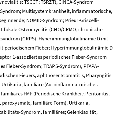
 Synovialitis; TSGCT; TSRZT), CINCA-Syndrom
D-Syndrom; Multisystemkrankheit, inflammatorische,
beginnende; NOMID-Syndrom; Prieur-Griscelli-
ultifokale Osteomyelitis (CNO/CRMO; chronische
erzsyndrom (CRPS), Hyperimmunglobulinämie D mit
it periodischem Fieber; Hyperimmunglobulinämie D-
ptor 1-assoziiertes periodisches Fieber-Syndrom
isches Fieber-Syndrom; TRAPS-Syndrom), PFAPA-
ischen Fiebers, aphthöser Stomatitis, Pharyngitis
-Urtikaria, familiäre (Autoinflammatorisches
familiäres FMF (Periodische Krankheit; Peritonitis,
, paroxysmale, familiäre Form), Urtikaria,
bilitäts-Syndrom, familiäres; Gelenklaxität,