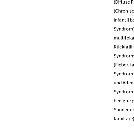
(Diffuse 
(Chronisc
infantil 
Syndrom),
multifok
Rückfall
Syndrom; 
(Fieber, 
Syndrom (
und Adeni
Syndrom, 
benigne p
Sonnenurt
familiäre