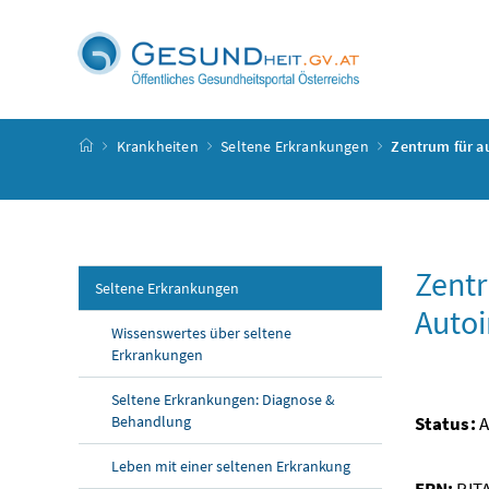
Accesskey
Accesskey
Accesskey
Accesskey
Zum Inhalt
Zum Hauptmenü
Zum Untermenü
Zur Suche
[4]
[1]
[3]
[2]
Startseite
Krankheiten
Seltene Erkrankungen
Zentrum für 
Zentr
Seltene Erkrankungen
Auto
Wissenswertes über seltene
Erkrankungen
Seltene Erkrankungen: Diagnose &
Behandlung
Status:
A
Leben mit einer seltenen Erkrankung
ERN
:
RIT