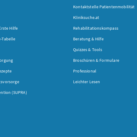
Kontaktstelle Patientenmobilität
Kliniksuche.at
Erste Hilfe
Rehabilitationskompass
-Tabelle
Beratung & Hilfe
Quizzes & Tools
sorgung
Broschüren & Formulare
ezepte
Professional
tsvorsorge
Leichter Lesen
ention (SUPRA)