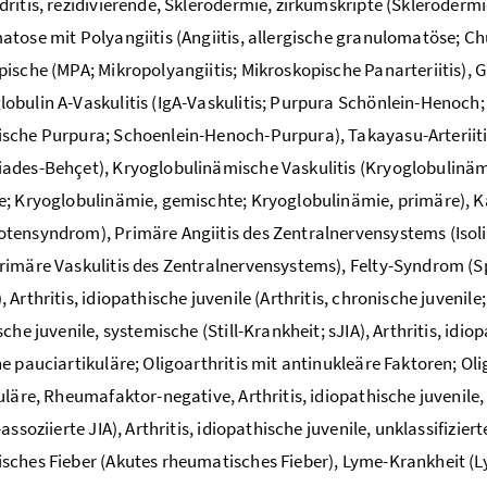
ritis, rezidivierende, Sklerodermie, zirkumskripte (Sklerodermi
tose mit Polyangiitis (Angiitis, allergische granulomatöse; C
ische (MPA; Mikropolyangiitis; Mikroskopische Panarteriitis), 
bulin A-Vaskulitis (IgA-Vaskulitis; Purpura Schönlein-Henoch
sche Purpura; Schoenlein-Henoch-Purpura), Takayasu-Arteriit
des-Behçet), Kryoglobulinämische Vaskulitis (Kryoglobulinämie
; Kryoglobulinämie, gemischte; Kryoglobulinämie, primäre),
ensyndrom), Primäre Angiitis des Zentralnervensystems (Isoli
imäre Vaskulitis des Zentralnervensystems), Felty-Syndrom (
Arthritis, idiopathische juvenile (Arthritis, chronische juvenile; 
che juvenile, systemische (Still-Krankheit; sJIA), Arthritis, idiop
e pauciartikuläre; Oligoarthritis mit antinukleäre Faktoren; Oligo
uläre, Rheumafaktor-negative, Arthritis, idiopathische juvenile, P
-assoziierte JIA), Arthritis, idiopathische juvenile, unklassifiz
ches Fieber (Akutes rheumatisches Fieber), Lyme-Krankheit (L