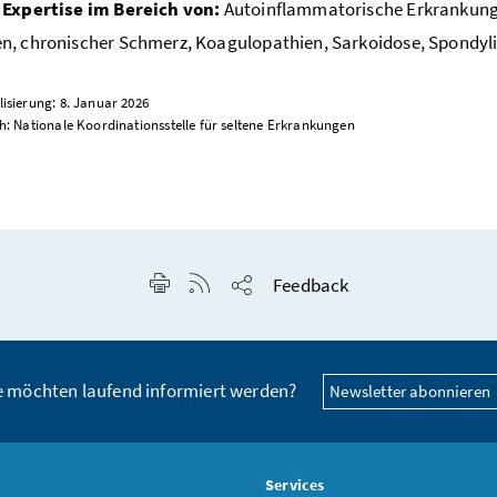
 Expertise im Bereich von:
Autoinflammatorische Erkrankung
, chronischer Schmerz, Koagulopathien, Sarkoidose, Spondyli
lisierung: 8. Januar 2026
ch: Nationale Koordinationsstelle für seltene Erkrankungen
Seite drucken
RSS-Feed anzeigen
Feedback
Seite teilen
e möchten laufend informiert werden?
Newsletter abonnieren
s
Services