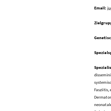
Email:
ju
Zielgrup
Genetis
Spezial
Speziali
dissemini
systemisc
Fasziitis
Dermatomy
neonatale