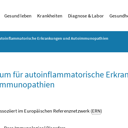
Gesund leben
Krankheiten
Diagnose & Labor
Gesundhe
autoinflammatorische Erkrankungen und Autoimmunopathien
um für autoinflammatorische Erkr
immunopathien
ssoziiert im Europäischen Referenznetzwerk
(
ERN
)
A
- Rare Immunological Disorders