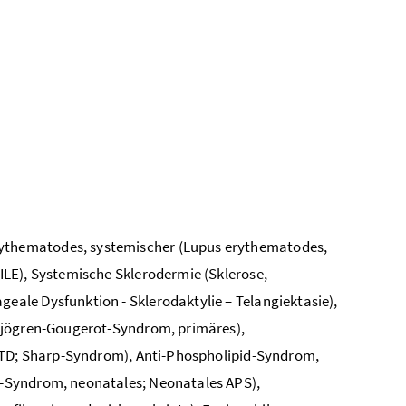
ythematodes, systemischer (Lupus erythematodes,
LE), Systemische Sklerodermie (Sklerose,
ale Dysfunktion - Sklerodaktylie – Telangiektasie),
(Sjögren-Gougerot-Syndrom, primäres),
MCTD; Sharp-Syndrom), Anti-Phospholipid-Syndrom,
-Syndrom, neonatales; Neonatales APS),