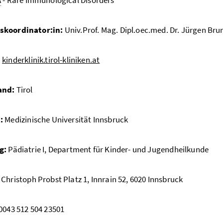
koordinator:in:
Univ.Prof. Mag. Dipl.oec.med. Dr. Jürgen Bru
:
kinderklinik.tirol-kliniken.at
and:
Tirol
:
Medizinische Universität Innsbruck
g:
Pädiatrie I, Department für Kinder- und Jugendheilkunde
Christoph Probst Platz 1, Innrain 52, 6020 Innsbruck
0043 512 504 23501