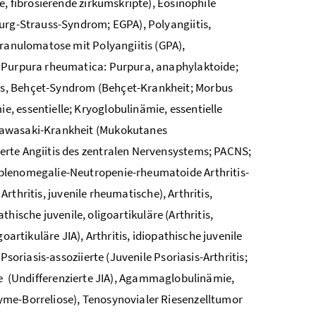
e, fibrosierende zirkumskripte), Eosinophile
hurg-Strauss-Syndrom; EGPA), Polyangiitis,
Granulomatose mit Polyangiitis (GPA),
; Purpura rheumatica: Purpura, anaphylaktoide;
is, Behçet-Syndrom (Behçet-Krankheit; Morbus
, essentielle; Kryoglobulinämie, essentielle
 Kawasaki-Krankheit (Mukokutanes
erte Angiitis des zentralen Nervensystems; PACNS;
Splenomegalie-Neutropenie-rheumatoide Arthritis-
Arthritis, juvenile rheumatische), Arthritis,
athische juvenile, oligoartikuläre (Arthritis,
artikuläre JIA), Arthritis, idiopathische juvenile
soriasis-assoziierte (Juvenile Psoriasis-Arthritis;
ierte (Undifferenzierte JIA), Agammaglobulinämie,
yme-Borreliose), Tenosynovialer Riesenzelltumor