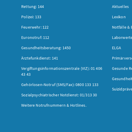
Rettung: 144
Aktuelles
Polizei: 133
Lexikon
Feuerwehr: 122
Notfälle & 
Euronotruf: 112
Laborwerte
Gesundheitsberatung: 1450
ELGA
Ärztefunkdienst: 141
Primärver
Vergiftungsinformationszentrale (VIZ): 01 406
Gesunde R
43 43
Gesundhei
Gehörlosen-Notruf (SMS/Fax): 0800 133 133
Suizidpräv
Sozialpsychiatrischer Notdienst: 01/313 30
Weitere Notrufnummern & Hotlines.