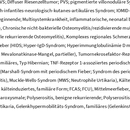
PVS; Diffuser Riesenzelltumor; PVS; pigmentierte villonoduläre
h-infantiles-neurologisch-kutanes-artikuläres Syndrom; IOMI
beginnende; Multisystemkrankheit, inflammatorische, neonatal 
 Chronische nicht-bakterielle Osteomyelitis/rezidivierende m
ale rekurrierende Osteomyelitis), Komplexes regionales Schm
fieber (HIDS; Hyper-IgD-Syndrom; Hyperimmunglobulinämie D m
Mevalonatkinase-Mangel, partieller), Tumornekrosefaktor-Reze
familiäres, Typ Hibernian; TNF-Rezeptor 1-assoziiertes period
Marshall-Syndrom mit periodischem Fieber; Syndrom des period
tis), Muckle-Wells-Syndrom (MWS; Neutrophile Urtikaria), Kälte
kälteinduziertes, familiäre Form; FCAS; FCU), Mittelmeerfieber, 
aroxysmale; Polyserositis, benigne rekurrierende; Polyserositis
ikaria, Gelenkhypermobilitäts-Syndrom, familiäres (Gelenkinsta
)