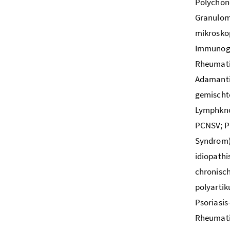
Polychond
Granuloma
mikroskop
Immunoglo
Rheumati
Adamantia
gemischte
Lymphknot
PCNSV; Pr
Syndrom), 
idiopathis
chronisch
polyartik
Psoriasis
Rheumatis