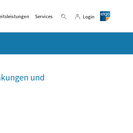
itsleistungen
Services
Login
Suche einblenden
Login
ankungen und