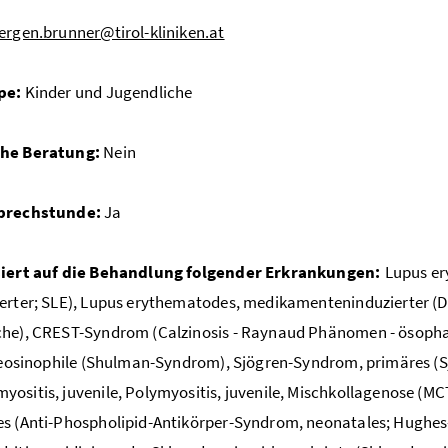
ergen.brunner@tirol-kliniken.at
pe:
Kinder und Jugendliche
che Beratung:
Nein
sprechstunde:
Ja
siert auf die Behandlung folgender Erkrankungen:
Lupus er
erter; SLE), Lupus erythematodes, medikamenteninduzierter (DI
he), CREST-Syndrom (Calzinosis - Raynaud Phänomen - ösophage
, eosinophile (Shulman-Syndrom), Sjögren-Syndrom, primäres 
ositis, juvenile, Polymyositis, juvenile, Mischkollagenose (
s (Anti-Phospholipid-Antikörper-Syndrom, neonatales; Hughes