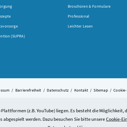
sorgung
Broschüren & Formulare
ezepte
Professional
tsvorsorge
Leichter Lesen
ention (SUPRA)
essum
/
Barrierefreiheit
/
Datenschutz
/
Kontakt
/
Sitemap
/
Cookie-
-Plattformen (z.B. YouTube) liegen. Es besteht die Möglichkeit
© 2026 Bundesministerium für A
s abgespielt werden. Dazu besuchen Sie bitte unsere
Cookie-Ei