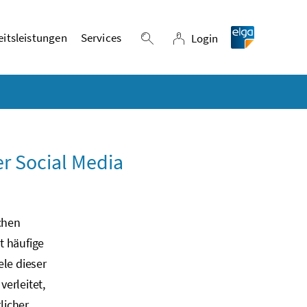
itsleistungen
Services
Login
Suche einblenden
Login
r Social Media
chen
t häufige
le dieser
erleitet,
licher