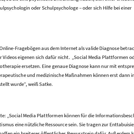
hulpsychologin oder Schulpsychologe – oder sich Hilfe bei einer
d Online-Fragebögen aus dem Internet als valide Diagnose betra
 Videos eigenen sich dafür nicht. „Social Media Plattformen o
chotherapie ersetzen. Eine genaue Diagnose kann nur mit entsp
erapeutische und medizinische Maßnahmen können erst dann in
tellt wurde“, weiß Satke.
te: „Social Media Plattformen können für die Informationsbes
mus eine nützliche Ressource sein. Sie tragen zur Enttabuisi
affen ein breiteres öffentliches Bewusstsein dafür. Außerdem 