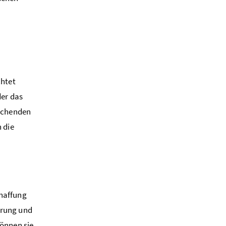
chtet
der das
rechenden
 die
chaffung
erung und
können sie