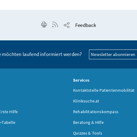
Seite drucken
RSS-Feed anzeigen
Feedback
Seite teilen
e möchten laufend informiert werden?
Newsletter abonnieren
s
Services
Kontaktstelle Patientenmobilität
Kliniksuche.at
Erste Hilfe
Rehabilitationskompass
-Tabelle
Beratung & Hilfe
Quizzes & Tools