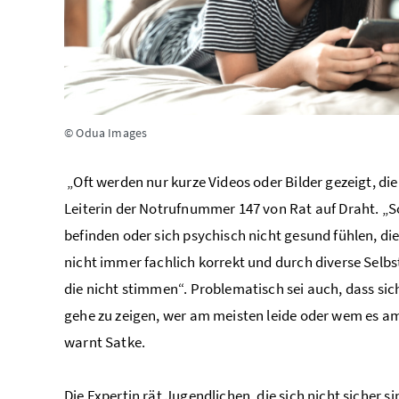
© Odua Images
„Oft werden nur kurze Videos oder Bilder gezeigt, die 
Leiterin der Notrufnummer 147 von Rat auf Draht. „Sol
befinden oder sich psychisch nicht gesund fühlen, di
nicht immer fachlich korrekt und durch diverse Selb
die nicht stimmen“. Problematisch sei auch, dass si
gehe zu zeigen, wer am meisten leide oder wem es am 
warnt Satke.
Die Expertin rät Jugendlichen, die sich nicht sicher 