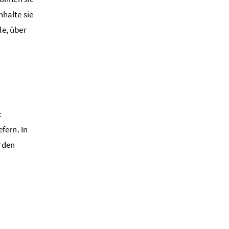
halte sie
e, über
t
fern. In
rden