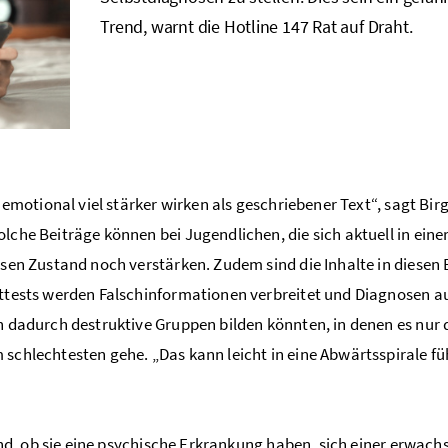
Trend, warnt die Hotline 147 Rat auf Draht.
emotional viel stärker wirken als geschriebener Text“, sagt Birg
che Beiträge können bei Jugendlichen, die sich aktuell in einer
esen Zustand noch verstärken. Zudem sind die Inhalte in diesen
sttests werden Falschinformationen verbreitet und Diagnosen au
ch dadurch destruktive Gruppen bilden könnten, in denen es nur
schlechtesten gehe. „Das kann leicht in eine Abwärtsspirale fü
sind, ob sie eine psychische Erkrankung haben, sich einer erwac