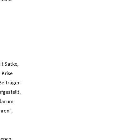
it Satke,
 Krise
 Beiträgen
fgestellt,
 darum
hren“,
hsenen