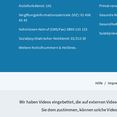
Ärztefunkdienst: 141
Primärver
Vergiftungsinformationszentrale (VIZ): 01 406
Gesunde R
43 43
Gesundhei
Gehörlosen-Notruf (SMS/Fax): 0800 133 133
Suizidpräv
Sozialpsychiatrischer Notdienst: 01/313 30
Weitere Notrufnummern & Hotlines.
Hilfe
/
Impr
Wir haben Videos eingebettet, die auf externen Video
Sie dem zustimmen, können solche Video