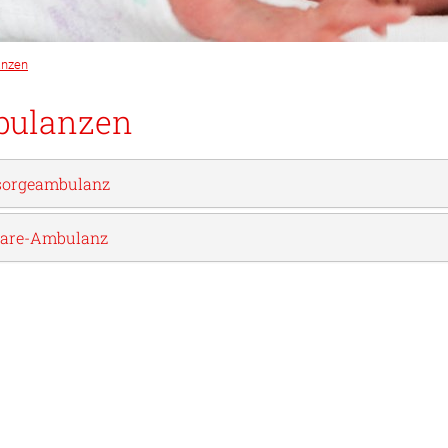
nzen
ulanzen
sorgeambulanz
are-Ambulanz