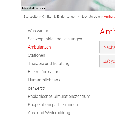
© Claudia Poschusta
Breadcrumb
>
>
>
Startseite
Kliniken & Einrichtungen
Neonatologie
Ambula
Navigation
Subnavigation
Amb
Was wir tun
Desktop
Schwerpunkte und Leistungen
Nach
Ambulanzen
Stationen
Babyc
Therapie und Beratung
Elterninformationen
Humanmilchbank
periZert®
Pädiatrisches Simulationszentrum
Kooperationspartner/-innen
Aus- und Weiterbildung