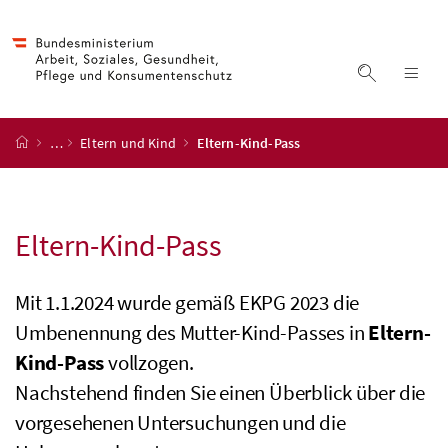
Accesskey
Accesskey
Accesskey
Accesskey
Zum Inhalt
Zum Hauptmenü
Zum Untermenü
Zur Suche
[4]
[1]
[3]
[2]
Suche ein
Nav
Startseite
…
Eltern und Kind
Eltern-Kind-Pass
Eltern-Kind-Pass
Mit 1.1.2024 wurde gemäß EKPG 2023 die
Umbenennung des Mutter-Kind-Passes in
Eltern-
Kind-Pass
vollzogen.
Nachstehend finden Sie einen Überblick über die
vorgesehenen Untersuchungen und die