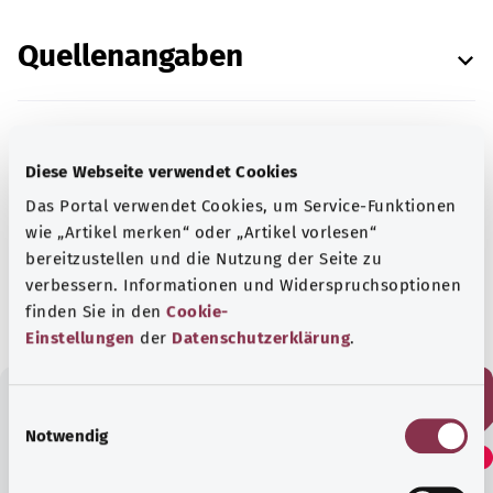
Quellenangaben
Diese Webseite verwendet Cookies
In Zusammenarbeit mit dem Institut für Qualität
Das Portal verwendet Cookies, um Service-Funktionen
und Wirtschaftlichkeit im Gesundheitswesen
wie „Artikel merken“ oder „Artikel vorlesen“
(IQWiG).
bereitzustellen und die Nutzung der Seite zu
Stand:
10.05.2022
verbessern. Informationen und Widerspruchsoptionen
finden Sie in den
Cookie-
Einstellungen
der
Datenschutzerklärung
.
E
Fanden Sie diesen Artikel
Notwendig
i
n
hilfreich?