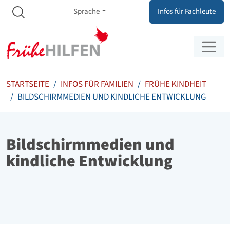
Meta Navigation
Zum Inhalt springen
Zur Navigation springen
Sprache
Infos für Fachleute
STARTSEITE
INFOS FÜR FAMILIEN
FRÜHE KINDHEIT
BILDSCHIRMMEDIEN UND KINDLICHE ENTWICKLUNG
Bildschirmmedien und
kindliche Entwicklung