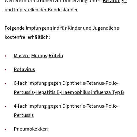
Weitere Informationen zur Umsetzung unter:
Beratungs-
und Impfstellen der Bundesländer
Folgende Impfungen sind für Kinder und Jugendliche
kostenfrei erhältlich:
Masern
-
Mumps
-
Röteln
Rotavirus
6-fach Impfung gegen
Diphtherie
-
Tetanus
-
Polio
-
Pertussis
-
Hepatitis B
-
Haemophilus influenza Typ B
4-fach Impfung gegen
Diphtherie
-
Tetanus
-
Polio
-
Pertussis
Pneumokokken