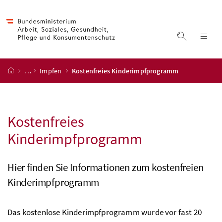
Accesskey
Accesskey
Accesskey
Accesskey
Zum Inhalt
Zum Hauptmenü
Zum Untermenü
Zur Suche
[4]
[1]
[3]
[2]
Suche ein
Nav
Startseite
…
Impfen
Kostenfreies Kinderimpfprogramm
Kostenfreies
Kinderimpfprogramm
Hier finden Sie Informationen zum kostenfreien
Kinderimpfprogramm
Das kostenlose Kinderimpfprogramm wurde vor fast 20