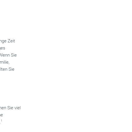
nge Zeit
ges
Wenn Sie
milie,
lten Sie
en Sie viel
he
.
1