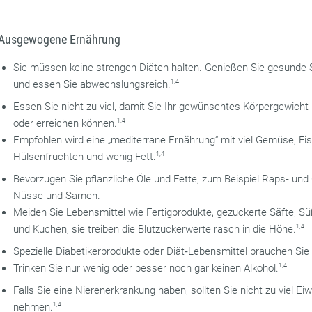
Ausgewogene Ernährung
Sie müssen keine strengen Diäten halten. Genießen Sie gesunde
und essen Sie abwechslungsreich.
1,4
Essen Sie nicht zu viel, damit Sie Ihr gewünschtes Körpergewicht 
oder erreichen können.
1,4
Empfohlen wird eine „mediterrane Ernährung“ mit viel Gemüse, Fis
Hülsenfrüchten und wenig Fett.
1,4
Bevorzugen Sie pflanzliche Öle und Fette, zum Beispiel Raps‐ und 
Nüsse und Samen.
Meiden Sie Lebensmittel wie Fertigprodukte, gezuckerte Säfte, Sü
und Kuchen, sie treiben die Blutzuckerwerte rasch in die Höhe.
1,4
Spezielle Diabetikerprodukte oder Diät‐Lebensmittel brauchen Sie 
Trinken Sie nur wenig oder besser noch gar keinen Alkohol.
1,4
Falls Sie eine Nierenerkrankung haben, sollten Sie nicht zu viel Ei
nehmen.
1,4