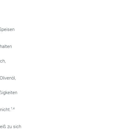
 Speisen
halten
ch,
Olivenöl,
ßigkeiten
nicht.
1,4
weiß zu sich