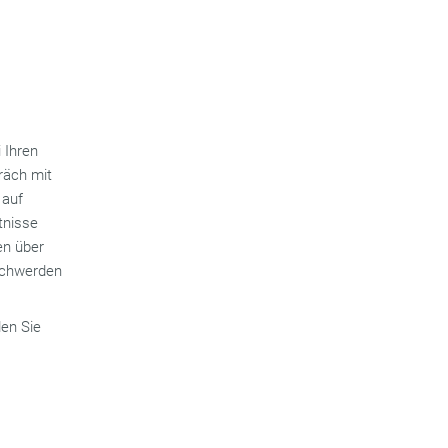
 Ihren
räch mit
 auf
tnisse
en über
eschwerden
den Sie