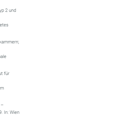
Typ 2 und
betes
ekammern;
nale
t für
am
 –
. In: Wien