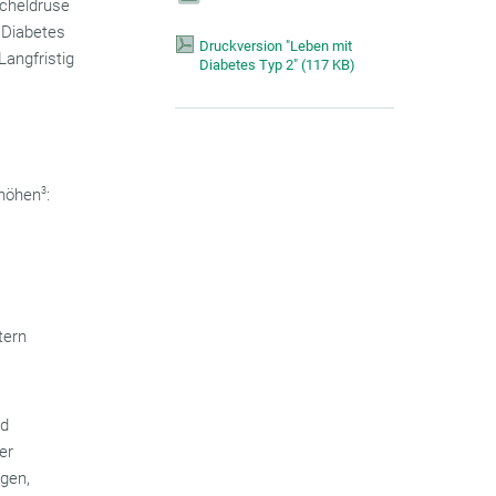
icheldrüse
 Diabetes
Druckversion "Leben mit
Langfristig
Diabetes Typ 2"
(
117 KB)
rhöhen
3
:
tern
nd
er
ugen,