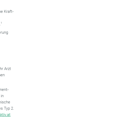
e Kraft‐
.
1
erung
hr Arzt
nen
ment‐
 in
inische
s Typ 2.
ktiv.at