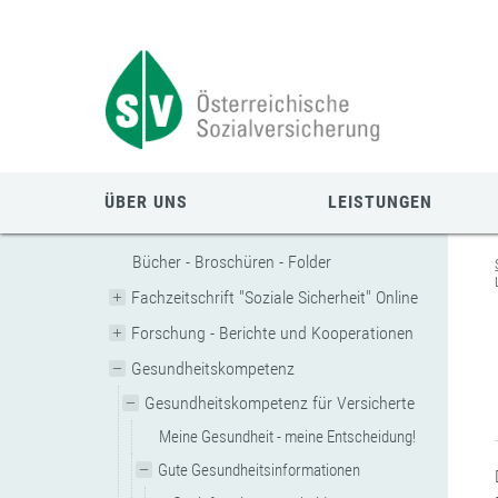
Zum
Zur
Zur
Seiteninhalt
Navigation
Mobilen
springen
springen
Navigation
springen
ÜBER UNS
LEISTUNGEN
Bücher - Broschüren - Folder
Fachzeitschrift "Soziale Sicherheit" Online
Forschung - Berichte und Kooperationen
Gesundheitskompetenz
Gesundheitskompetenz für Versicherte
Meine Gesundheit - meine Entscheidung!
Gute Gesundheitsinformationen