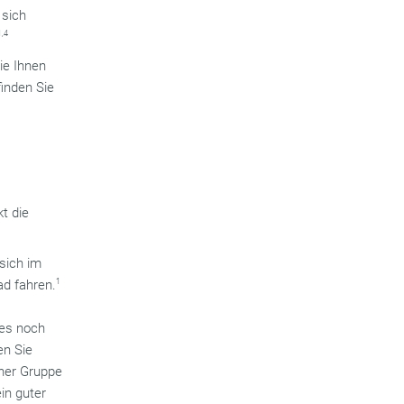
 sich
1,4
ie Ihnen
inden Sie
t die
sich im
ad fahren.
1
tes noch
en Sie
iner Gruppe
ein guter