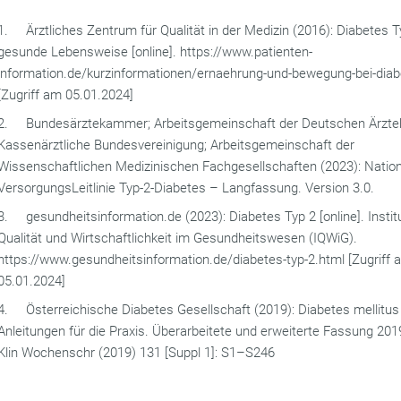
1. Ärztliches Zentrum für Qualität in der Medizin (2016): Diabetes 
gesunde Lebensweise [online]. https://www.patienten-
information.de/kurzinformationen/ernaehrung-und-bewegung-bei-dia
[Zugriff am 05.01.2024]
2. Bundesärztekammer; Arbeitsgemeinschaft der Deutschen Ärzt
Kassenärztliche Bundesvereinigung; Arbeitsgemeinschaft der
Wissenschaftlichen Medizinischen Fachgesellschaften (2023): Natio
VersorgungsLeitlinie Typ-2-Diabetes – Langfassung. Version 3.0.
3. gesundheitsinformation.de (2023): Diabetes Typ 2 [online]. Institu
Qualität und Wirtschaftlichkeit im Gesundheitswesen (IQWiG).
https://www.gesundheitsinformation.de/diabetes-typ-2.html [Zugriff 
05.01.2024]
4. Österreichische Diabetes Gesellschaft (2019): Diabetes mellitus
Anleitungen für die Praxis. Überarbeitete und erweiterte Fassung 2019
Klin Wochenschr (2019) 131 [Suppl 1]: S1–S246