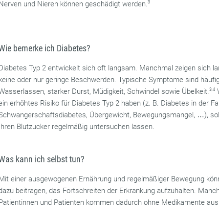
Nerven und Nieren können geschädigt werden.
3
Wie bemerke ich Diabetes?
Diabetes Typ 2 entwickelt sich oft langsam. Manchmal zeigen sich la
keine oder nur geringe Beschwerden. Typische Symptome sind häufi
Wasserlassen, starker Durst, Müdigkeit, Schwindel sowie Übelkeit.
3,4
ein erhöhtes Risiko für Diabetes Typ 2 haben (z. B. Diabetes in der Fa
Schwangerschaftsdiabetes, Übergewicht, Bewegungsmangel, …), sol
Ihren Blutzucker regelmäßig untersuchen lassen.
Was kann ich selbst tun?
Mit einer ausgewogenen Ernährung und regelmäßiger Bewegung könn
dazu beitragen, das Fortschreiten der Erkrankung aufzuhalten. Manc
Patientinnen und Patienten kommen dadurch ohne Medikamente aus