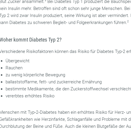
Blut Zucker ansammelt.
3
Bei Diabetes Typ 1 produziert die Bauchspe
kein Insulin mehr. Betroffen sind oft schon sehr junge Menschen. Bei
Typ 2 wird zwar Insulin produziert, seine Wirkung ist aber vermindert. 
kann Diabetes zu schweren Begleit‐ und Folgeerkrankungen führen.
2
Woher kommt Diabetes Typ 2?
Verschiedene Risikofaktoren können das Risiko für Diabetes Typ-2 e
Übergewicht
Rauchen
zu wenig körperliche Bewegung
ballaststoffarme, fett‐ und zuckerreiche Ernährung
bestimmte Medikamente, die den Zuckerstoffwechsel verschlech
vererbtes erhöhtes Risiko
Menschen mit Typ‐2‐Diabetes haben ein erhöhtes Risiko für Herz‐ u
Gefäßkrankheiten wie Herzinfarkte, Schlaganfälle und Probleme mit d
Durchblutung der Beine und Füße. Auch die kleinen Blutgefäße der A