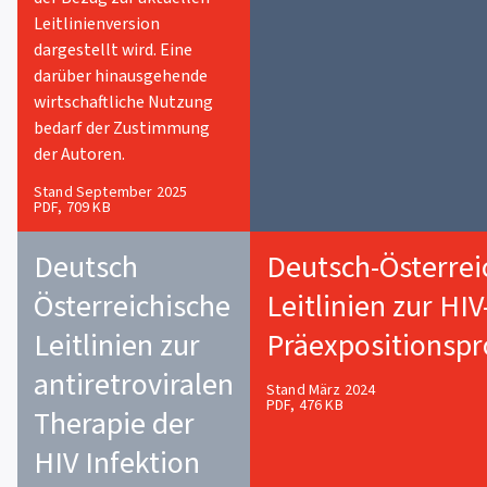
Leitlinienversion
dargestellt wird. Eine
darüber hinausgehende
wirtschaftliche Nutzung
bedarf der Zustimmung
der Autoren.
Stand September 2025
PDF, 709 KB
Deutsch
Deutsch-Österrei
Österreichische
Leitlinien zur HIV
Leitlinien zur
Präexpositionsp
antiretroviralen
Stand März 2024
PDF, 476 KB
Therapie der
HIV Infektion