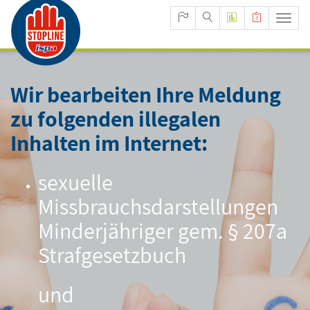
mast
navig
Wir bearbeiten Ihre Meldung
zu folgenden illegalen
Inhalten im Internet:
sexuelle
Missbrauchsdarstellungen
Minderjähriger gem. § 207a
Strafgesetzbuch
und