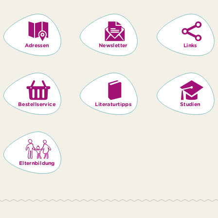
Adressen
Newsletter
Links
Bestellservice
Literaturtipps
Studien
Elternbildung