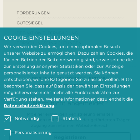
FÖRDERUNGEN
GÜTESIEGEL
DEFINITION ELTERNBILDUNG
COOKIE-EINSTELLUNGEN
FORSCHUNGSEINRICHTUNGEN
Wir verwenden Cookies, um einen optimalen Besuch
unserer Website zu ermöglichen. Dazu zählen Cookies, die
für den Betrieb der Seite notwendig sind, sowie solche die
zur Erstellung anonymer Statistiken oder zur Anzeige
personalisierter Inhalte genutzt werden. Sie können
IMPRESSUM
DATENSCHUTZ
KONTAKT
entscheiden, welche Kategorien Sie zulassen wollen. Bitte
BARRIEREFREIHEITSERKLÄRUNG
beachten Sie, dass auf Basis der gewählten Einstellungen
möglicherweise nicht mehr alle Funktionalitäten zur
Verfügung stehen. Weitere Informationen dazu enthält die
Noch nicht angemeldet?
Datenschutzerklärung
.
Mit einer einmaligen Registrierung erhalten
Notwendig
Statistik
Elternbilderinnen und Elternbildner der geförderten Träger
Zugang zum internen Website-Bereich.
Personalisierung
Registrieren