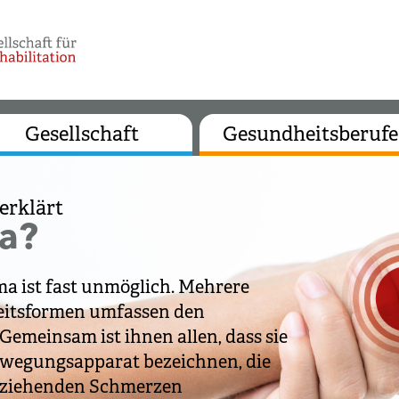
Gesellschaft
Gesundheitsberufe
erklärt
a?
a ist fast unmöglich. Mehrere
eitsformen umfassen den
emeinsam ist ihnen allen, dass sie
wegungsapparat bezeichnen, die
d ziehenden Schmerzen