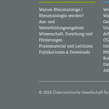
Warum Rheumatologe /
Wer
Rheumatologin werden?
Wa
Aus- und
Ge
Weiterbildungsangebote
Un
Wissenschaft, Forschung und
Arb
Förderungen
ÖG
Praxismaterial und Leitlinien
Int
Publikationen & Downloads
Mi
Ko
Da
Jo
© 2026 Österreichische Gesellschaft fü