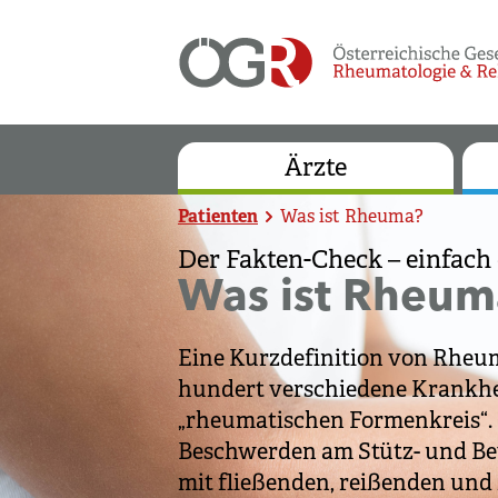
Ärzte
Patienten
Was ist Rheuma?
Der Fakten-Check – einfach 
Was ist Rheum
Eine Kurzdefinition von Rheum
hundert verschiedene Krankh
„rheumatischen Formenkreis“. G
Beschwerden am Stütz- und Be
mit fließenden, reißenden un