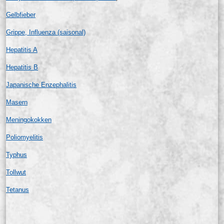
Gelbfieber
Grippe, Influenza (saisonal)
Hepatitis A
Hepatitis B
Japanische Enzephalitis
Masern
Meningokokken
Poliomyelitis
Typhus
Tollwut
Tetanus