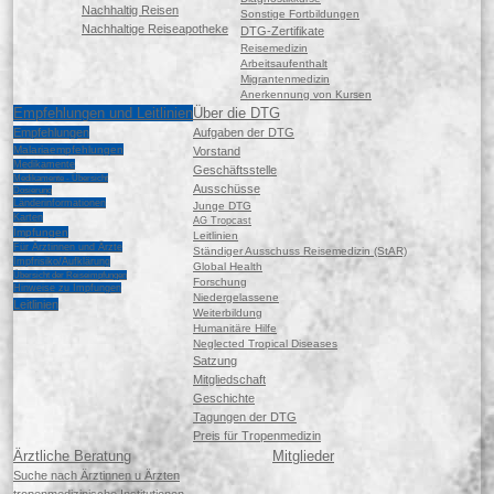
Nachhaltig Reisen
Sonstige Fortbildungen
Nachhaltige Reiseapotheke
DTG-Zertifikate
Reisemedizin
Arbeitsaufenthalt
Migrantenmedizin
Anerkennung von Kursen
Empfehlungen und Leitlinien
Über die DTG
Empfehlungen
Aufgaben der DTG
Malariaempfehlungen
Vorstand
Medikamente
Geschäftsstelle
Medikamente - Übersicht
Ausschüsse
Dosierung
Länderinformationen
Junge DTG
Karten
AG Tropcast
Impfungen
Leitlinien
Für Ärztinnen und Ärzte
Ständiger Ausschuss Reisemedizin (StAR)
Impfrisiko/Aufklärung
Global Health
Übersicht der Reiseimpfungen
Forschung
Hinweise zu Impfungen
Niedergelassene
Leitlinien
Weiterbildung
Humanitäre Hilfe
Neglected Tropical Diseases
Satzung
Mitgliedschaft
Geschichte
Tagungen der DTG
Preis für Tropenmedizin
Ärztliche Beratung
Mitglieder
Suche nach Ärztinnen u Ärzten