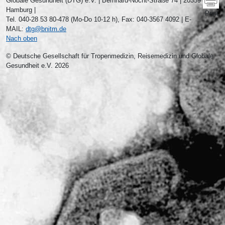
Globale Gesundheit (DTG) e.V. | Bernhard-Nocht-Straße 74 | 20359
Hamburg |
Print
Tel. 040-28 53 80-478 (Mo-Do 10-12 h), Fax: 040-3567 4092 | E-
MAIL:
dtg@bnitm.de
Nach oben
© Deutsche Gesellschaft für Tropenmedizin, Reisemedizin und Globale
Gesundheit e.V. 2026