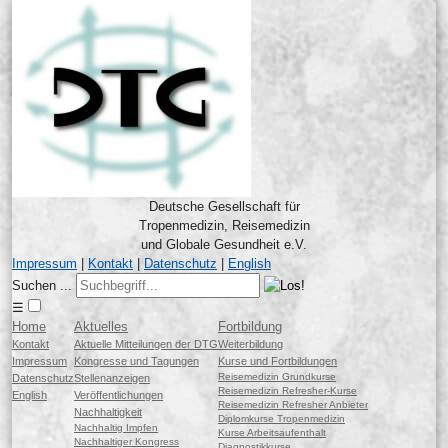
Deutsche Gesellschaft für
Tropenmedizin, Reisemedizin
und Globale Gesundheit e.V.
Impressum
|
Kontakt
|
Datenschutz
|
English
Suchen ...
☰
Home
Aktuelles
Fortbildung
Kontakt
Aktuelle Mitteilungen der DTG
Weiterbildung
Impressum
Kongresse und Tagungen
Kurse und Fortbildungen
Reisemedizin Grundkurse
Datenschutz
Stellenanzeigen
Reisemedizin Refresher-Kurse
English
Veröffentlichungen
Reisemedizin Refresher Anbieter
Nachhaltigkeit
Diplomkurse Tropenmedizin
Nachhaltig Impfen
Kurse Arbeitsaufenthalt
Nachhaltiger Kongress
Diagnostikkurse