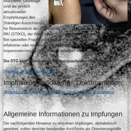
skizzieren. Grundlage
sind die jährlich
aktualisierten
Empfehlungen des
Ständigen Ausschusses
für Reisemedizin der DTG (StAR), der Ständigen Impfkommission am
RKI (STIKO), der WHO sowie die Herstellerangaben zu den Impfstoffen.
Bei speziellen Fragen zu Impfungen sollte ein tropenmedizinisch
erfahrener oder reisemedizinisch fortgebildeter Arzt oder eine
tropenmedizinische Einrichtung konsultiert werden.
Die DTG kann selbst keine Beratungsaufgaben übernehmen !
Hinweise zu Impfungen für Ärzte
Impfrisiko - Aufklärung - Dokumentation
Anwendung (Applikation) / Impfrisiko / Aufklärung /Dokumentation
Allgemeine Informationen zu Impfungen
Die nachfolgenden Hinweise zu einzelnen Impfungen, alphabetisch
geordnet, sollen dem/der beratenden Arzt/Ärztin als Orientierungshilfe