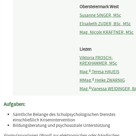
Obersteiermark West
Susanne SINGER, MSc
Elisabeth ZUDER, BSc, MSc
Mag. Nicole KRÄFTNER, MSc
Liezen
Viktoria FROSCH-
KREXHAMMER, MSc
a
Mag.
Teresa HAUEIS
a
MMag.
Heike ZWARNIG
a
Mag.
Vanessa WEIDINGER, B
Aufgaben:
Sämtliche Belange des Schulpsychologischen Dienstes
einschließlich Krisenintervention
Bildungsberatung und psychosoziale Unterstützung
Formularvorlagen (Word) zur elektronischen oder händischen