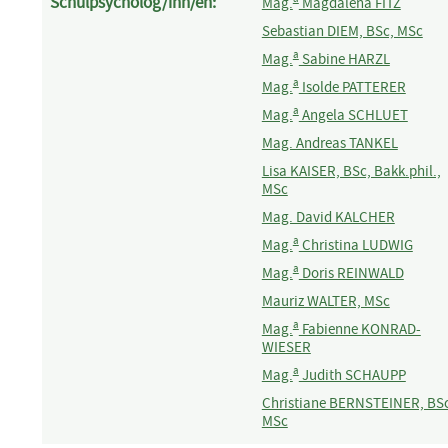
Schulpsycholog/inn/en:
Mag.
Magdalena FITZ
Sebastian DIEM, BSc, MSc
a
Mag.
Sabine HARZL
a
Mag.
Isolde PATTERER
a
Mag.
Angela SCHLUET
Mag. Andreas TANKEL
Lisa KAISER, BSc, Bakk.phil.,
MSc
Mag. David KALCHER
a
Mag.
Christina LUDWIG
a
Mag.
Doris REINWALD
Mauriz WALTER, MSc
a
Mag.
Fabienne KONRAD-
WIESER
a
Mag.
Judith SCHAUPP
Christiane BERNSTEINER, BS
MSc