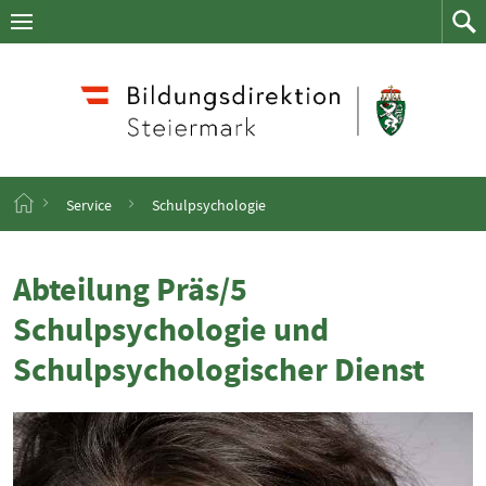
Navigation
Zum
Navigation
Zum
aufklappen
Such
Inhalt
springen
S
Service
Schulpsychologie
t
a
r
Abteilung Präs/5
t
s
Schulpsychologie und
e
i
Schulpsychologischer Dienst
t
e