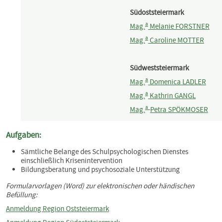
Südoststeiermark
a
Mag.
Melanie FORSTNER
a
Mag.
Caroline MOTTER
Südweststeiermark
a
Mag.
Domenica LADLER
a
Mag.
Kathrin GANGL
a
Mag.
Petra SPÖKMOSER
Aufgaben:
Sämtliche Belange des Schulpsychologischen Dienstes
einschließlich Krisenintervention
Bildungsberatung und psychosoziale Unterstützung
Formularvorlagen (Word) zur elektronischen oder händischen
Befüllung:
Anmeldung Region Oststeiermark