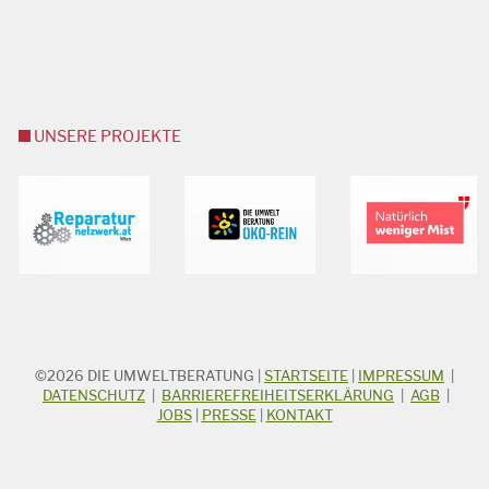
UNSERE PROJEKTE
©2026
DIE UMWELTBERATUNG
|
STARTSEITE
|
IMPRESSUM
|
STICHWORTSUCHE
Suchbegriff
DATENSCHUTZ
|
BARRIEREFREIHEITSERKLÄRUNG
|
AGB
|
JOBS
|
PRESSE
|
KONTAKT
Suchen