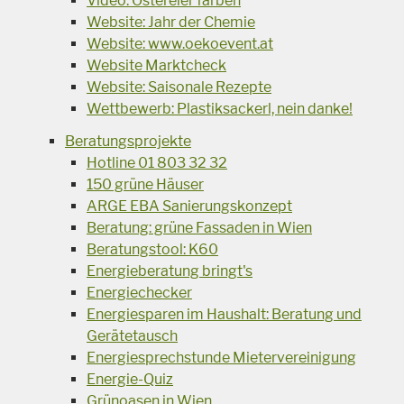
Video: Ostereier färben
Website: Jahr der Chemie
Website: www.oekoevent.at
Website Marktcheck
Website: Saisonale Rezepte
Wettbewerb: Plastiksackerl, nein danke!
Beratungsprojekte
Hotline 01 803 32 32
150 grüne Häuser
ARGE EBA Sanierungskonzept
Beratung: grüne Fassaden in Wien
Beratungstool: K60
Energieberatung bringt's
Energiechecker
Energiesparen im Haushalt: Beratung und
Gerätetausch
Energiesprechstunde Mietervereinigung
Energie-Quiz
Grünoasen in Wien