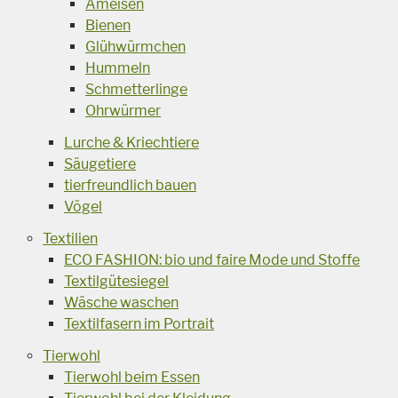
Ameisen
Bienen
Glühwürmchen
Hummeln
Schmetterlinge
Ohrwürmer
Lurche & Kriechtiere
Säugetiere
tierfreundlich bauen
Vögel
Textilien
ECO FASHION: bio und faire Mode und Stoffe
Textilgütesiegel
Wäsche waschen
Textilfasern im Portrait
Tierwohl
Tierwohl beim Essen