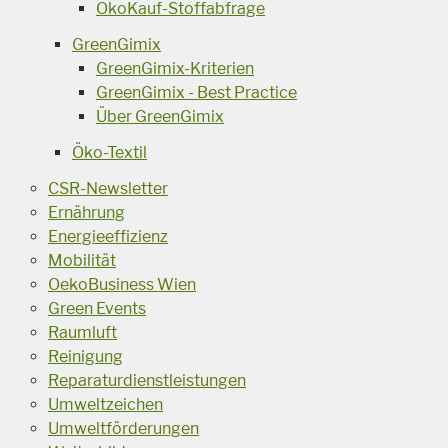
ÖkoKauf-Stoffabfrage
GreenGimix
GreenGimix-Kriterien
GreenGimix - Best Practice
Über GreenGimix
Öko-Textil
CSR-Newsletter
Ernährung
Energieeffizienz
Mobilität
OekoBusiness Wien
Green Events
Raumluft
Reinigung
Reparaturdienstleistungen
Umweltzeichen
Umweltförderungen