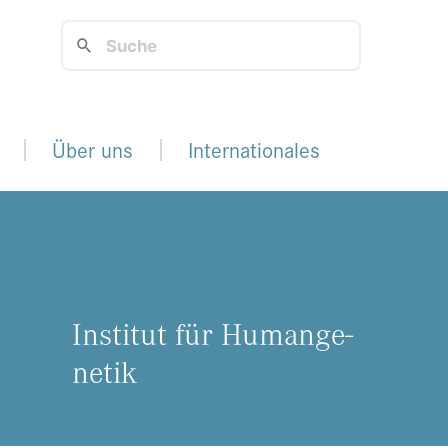
Über uns
Internationales
In­sti­tut für Hu­man­ge­
ne­tik