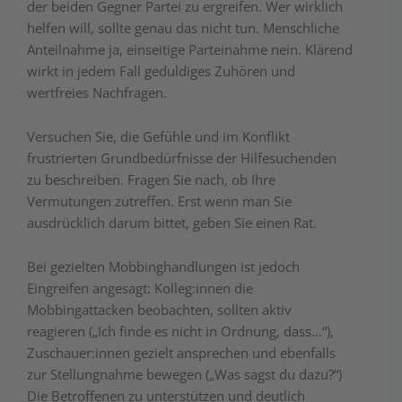
der beiden Gegner Partei zu ergreifen. Wer wirk­lich
helfen will, sollte genau das nicht tun. Menschliche
Anteilnahme ja, ein­seit­ige Parteinahme nein. Klärend
wirkt in jedem Fall geduldiges Zuhören und
wertfreies Nachfragen.
Versuchen Sie, die Gefühle und im Konflikt
frustrierten Grundbedürfnisse der Hilfesuchenden
zu beschreiben. Fragen Sie nach, ob Ihre
Vermutungen zu­treff­en. Erst wenn man Sie
ausdrücklich darum bittet, geben Sie einen Rat.
Bei gezielten Mobbinghandlungen ist jedoch
Eingreifen angesagt: Kolleg:innen die
Mobbingattacken beobachten, sollten aktiv
reagieren („Ich finde es nicht in Ordnung, dass…“),
Zuschauer:innen gezielt ansprechen und ebenfalls
zur Stell­ung­nahme bewegen („Was sagst du dazu?“)
Die Betroffenen zu unter­stützen und deutlich