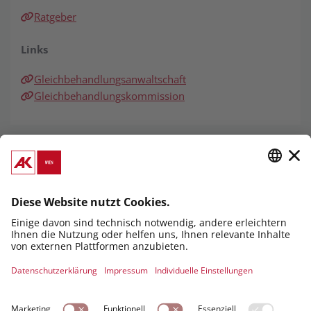
Ratgeber
Links
Gleichbehandlungsanwaltschaft
Gleichbehandlungskommission
KONTAKT
Arbeitsrecht
Telefonische Auskunft
Montag bis Freitag, 8 -15:45 Uhr
+43 1 501 65 1201