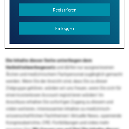
Registrieren
Einloggen
Die Inhalte dieser Seite unterliegen dem
Heilmittelwerbegesetz
und dürfen nur ausgewiesenen
Ärzten und medizinischem Fachpersonal zugänglich gemacht
werden. Wenn Sie der Ansicht sind, dass Sie zu dieser
Zielgruppe gehören, würden wir uns freuen, wenn Sie sich für
einen kostenlosen Account registrieren würden! Im
Anschluss erhalten Sie sofortigen Zugang zu diesem und
vielen weiteren, interessanten Inhalten zu medizinisch-
wissenschaftlichen Fachthemen! Aktuelle News, spannende
Kongressberichte, CME-Fortbildungen und vieles mehr