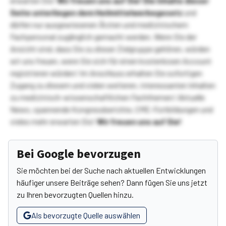
erwarten Sie!
Wir freuen uns auf Sie!
Die Inhalte dieser
Seite unterliegen dem Heilmittelwerbegesetz
und
dürfen nur ausgewiesenen Ärzten und medizinischem
Fachpersonal zugänglich gemacht werden. Wenn Sie der
Ansicht sind, dass Sie zu dieser Zielgruppe gehören, würden
wir uns freuen, wenn Sie sich für einen kostenlosen Account
registrieren würden! Im Anschluss erhalten Sie sofortigen
Zugang zu diesem und vielen weiteren, interessanten Inhalten
zu medizinisch-wissenschaftlichen Fachthemen! Aktuelle
News, spannende Kongressberichte, CME-Fortbildungen und
vieles mehr erwarten Sie!
Wir freuen uns auf Sie!
Bei Google bevorzugen
Sie möchten bei der Suche nach aktuellen Entwicklungen
häufiger unsere Beiträge sehen? Dann fügen Sie uns jetzt
zu Ihren bevorzugten Quellen hinzu.
Als bevorzugte Quelle auswählen