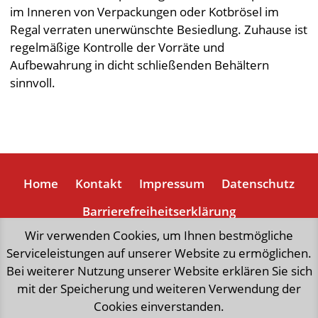
im Inneren von Verpackungen oder Kotbrösel im
Regal verraten unerwünschte Besiedlung. Zuhause ist
regelmäßige Kontrolle der Vorräte und
Aufbewahrung in dicht schließenden Behältern
sinnvoll.
Home
Kontakt
Impressum
Datenschutz
Barrierefreiheitserklärung
Wir verwenden Cookies, um Ihnen bestmögliche
Serviceleistungen auf unserer Website zu ermöglichen.
„natürlich weniger Mist“,
eine Initiative der Stadt Wien,
Bei weiterer Nutzung unserer Website erklären Sie sich
forciert richtungsweisende Aktivitäten
mit der Speicherung und weiteren Verwendung der
zur Schonung wertvoller Ressourcen und
Cookies einverstanden.