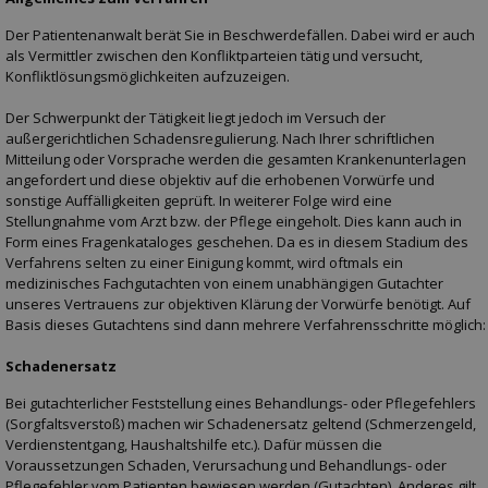
Der Patientenanwalt berät Sie in Beschwerdefällen. Dabei wird er auch
als Vermittler zwischen den Konfliktparteien tätig und versucht,
Konfliktlösungsmöglichkeiten aufzuzeigen.
Der Schwerpunkt der Tätigkeit liegt jedoch im Versuch der
außergerichtlichen Schadensregulierung. Nach Ihrer schriftlichen
Mitteilung oder Vorsprache werden die gesamten Krankenunterlagen
angefordert und diese objektiv auf die erhobenen Vorwürfe und
sonstige Auffälligkeiten geprüft. In weiterer Folge wird eine
Stellungnahme vom Arzt bzw. der Pflege eingeholt. Dies kann auch in
Form eines Fragenkataloges geschehen. Da es in diesem Stadium des
Verfahrens selten zu einer Einigung kommt, wird oftmals ein
medizinisches Fachgutachten von einem unabhängigen Gutachter
unseres Vertrauens zur objektiven Klärung der Vorwürfe benötigt. Auf
Basis dieses Gutachtens sind dann mehrere Verfahrensschritte möglich:
Schadenersatz
Bei gutachterlicher Feststellung eines Behandlungs- oder Pflegefehlers
(Sorgfaltsverstoß) machen wir Schadenersatz geltend (Schmerzengeld,
Verdienstentgang, Haushaltshilfe etc.). Dafür müssen die
Voraussetzungen Schaden, Verursachung und Behandlungs- oder
Pflegefehler vom Patienten bewiesen werden (Gutachten). Anderes gilt